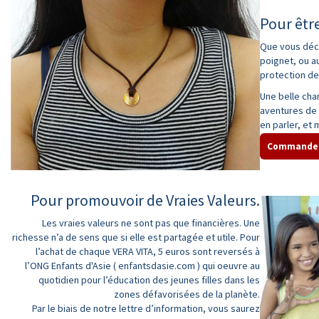
Pour être
Que vous déci
poignet, ou au
protection de
Une belle cha
aventures de v
en parler, et
Commande
Pour promouvoir de Vraies Valeurs.
Les vraies valeurs ne sont pas que financières. Une
richesse n’a de sens que si elle est partagée et utile. Pour
l’achat de chaque VERA VITA, 5 euros sont reversés à
l’ONG Enfants d'Asie ( enfantsdasie.com ) qui oeuvre au
quotidien pour l’éducation des jeunes filles dans les
zones défavorisées de la planète.
Par le biais de notre lettre d’information, vous saurez