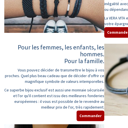
inégalité avec
ou dépendance
La VERA VITA e
votre épargn
Commande
Pour les femmes, les enfants, les
hommes.
Pour la famille.
Vous pouvez décider de transmettre le bijou à vos
proches. Quel plus beau cadeau que de décider d'offrir ce
magnifique symbole de valeurs intemporelles.
Ce superbe bijou exclusif est aussi une monnaie sécurisée
et l'or qu'il contient est issu des meilleures fonderies
européennes : il vous est possible de le revendre au
meilleur prix de l'or, très rapidement.
Commander