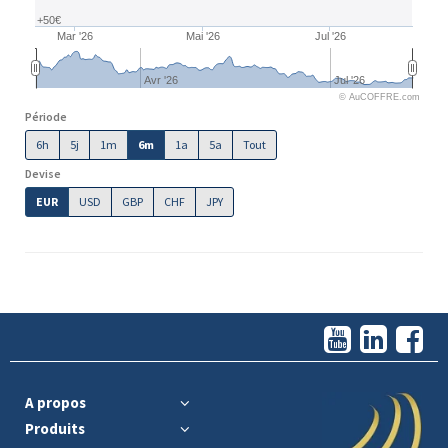
+50€
Mar '26
Mai '26
Jul '26
Avr '26
Jul '26
© AuCOFFRE.com
Période
6h
5j
1m
6m
1a
5a
Tout
Devise
EUR
USD
GBP
CHF
JPY
A propos
Produits