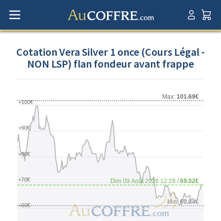
Cotation Vera Silver 1 once (Cours Légal -
NON LSP) flan fondeur avant frappe
Max:
101.69€
+100€
+90€
+80€
+70€
Dim 09 Août 2026 12:28 /
69.02€
Min:
60.84€
+60€