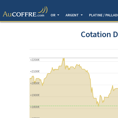
OR
ARGENT
PLATINE / PALLA
Cotation D
+2200€
+2100€
+2000€
+1900€
+1800€