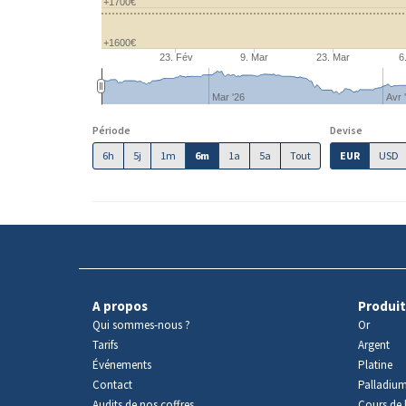
+1700€
+1600€
23. Fév
9. Mar
23. Mar
6
Mar '26
Avr 
Période
Devise
6h
5j
1m
6m
1a
5a
Tout
EUR
USD
A propos
Produit
Qui sommes-nous ?
Or
Tarifs
Argent
Événements
Platine
Contact
Palladiu
Audits de nos coffres
Cours de l