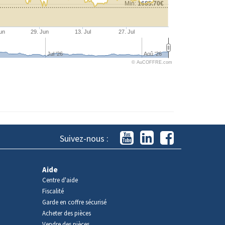
Min:
1685.70€
un
29. Jun
13. Jul
27. Jul
Jul '26
Aoû '26
© AuCOFFRE.com
Suivez-nous :
Aide
Centre d'aide
Fiscalité
Garde en coffre sécurisé
Acheter des pièces
Vendre des pièces