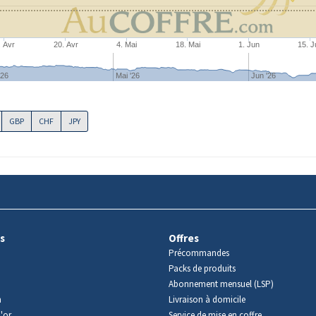
. Avr
20. Avr
4. Mai
18. Mai
1. Jun
15. J
'26
Mai '26
Jun '26
GBP
CHF
JPY
s
Offres
Précommandes
Packs de produits
Abonnement mensuel (LSP)
m
Livraison à domicile
'or
Service de mise en coffre