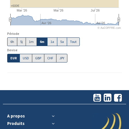
+600€
Mar '26
Mai '26
Jul '26
Avr '26
Jul '26
© AuCOFFRE.com
Période
6h
5j
1m
6m
1a
5a
Tout
Devise
EUR
USD
GBP
CHF
JPY
A propos
Produits