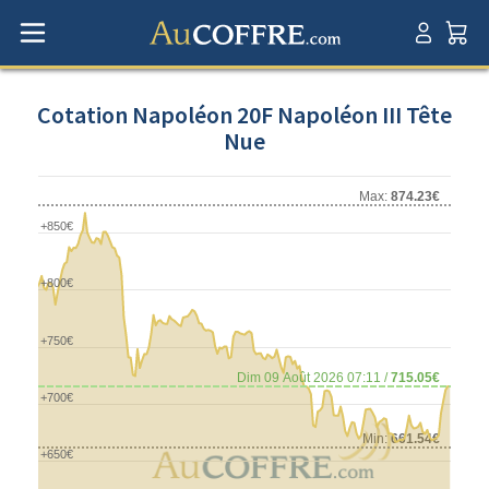
Cotation Napoléon 20F Napoléon III Tête
Nue
Max:
874.23€
+850€
+800€
+750€
Dim 09 Août 2026 07:11 /
715.05€
+700€
Min:
661.54€
+650€