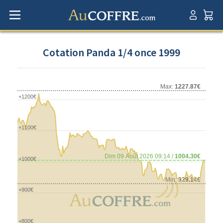
Cotation Panda 1/4 once 1999
Max:
1227.87€
+1200€
+1100€
Dim 09 Août 2026 09:14 /
1004.30€
+1000€
Min:
929.14€
+900€
+800€