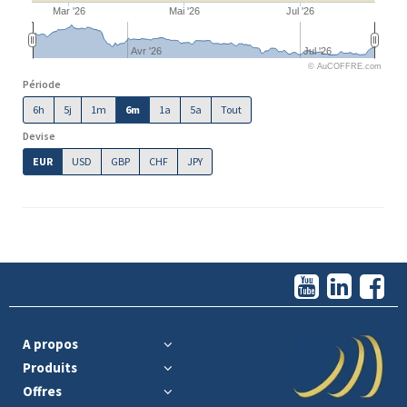
Mar '26
Mai '26
Jul '26
Avr '26
Jul '26
© AuCOFFRE.com
Période
6h
5j
1m
6m
1a
5a
Tout
Devise
EUR
USD
GBP
CHF
JPY
A propos
Produits
Offres