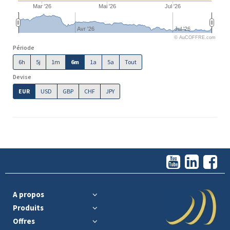
Mar '26
Mai '26
Jul '26
Avr '26
Jul '26
© AuCOFFRE.com
Période
6h
5j
1m
6m
1a
5a
Tout
Devise
EUR
USD
GBP
CHF
JPY
A propos
Produits
Offres