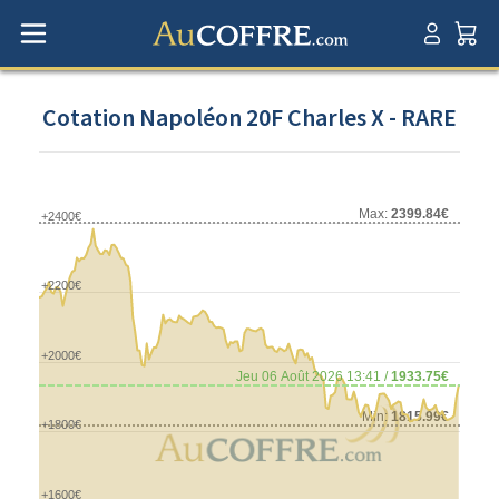
Cotation Napoléon 20F Charles X - RARE
Max:
2399.84€
+2400€
+2200€
+2000€
Jeu 06 Août 2026 13:41 /
1933.75€
Min:
1815.99€
+1800€
+1600€