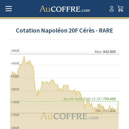
Cotation Napoléon 20F Cérès - RARE
+950€
Max:
942.80€
+900€
+850€
+800€
Jeu 06 Août 2026 15:18 /
759.69€
+750€
Min:
713.43€
+700€
+650€