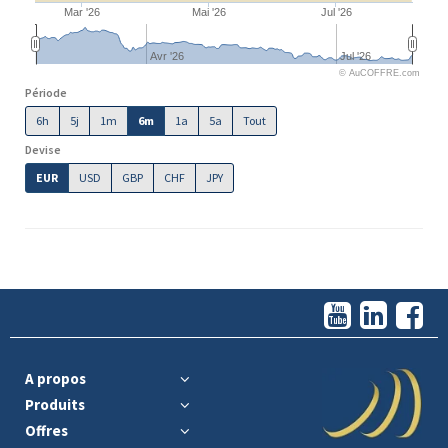
Mar '26
Mai '26
Jul '26
Avr '26
Jul '26
© AuCOFFRE.com
Période
6h
5j
1m
6m
1a
5a
Tout
Devise
EUR
USD
GBP
CHF
JPY
A propos
Produits
Offres