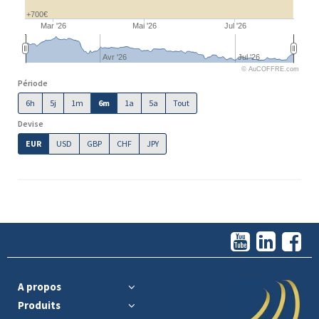
+700€
Mar '26
Mai '26
Jul '26
Avr '26
Jul '26
© AuCOFFRE.com
Période
6h
5j
1m
6m
1a
5a
Tout
Devise
EUR
USD
GBP
CHF
JPY
A propos
Produits