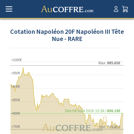
Cotation Napoléon 20F Napoléon III Tête
Nue - RARE
+1000€
Max:
985.65€
+950€
+900€
+850€
Dim 09 Août 2026 15:38 /
806.19€
+800€
+750€
Min:
745.85€