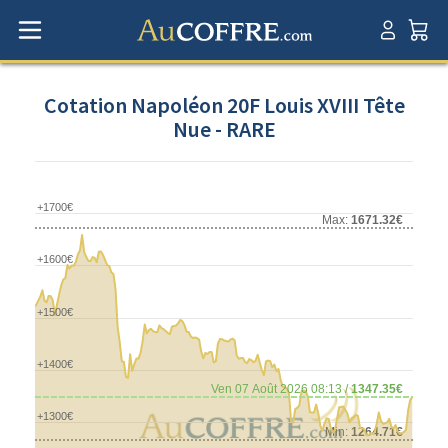
Cotation Napoléon 20F Louis XVIII Tête
Nue - RARE
+1700€
Max:
1671.32€
+1600€
+1500€
+1400€
Ven 07 Août 2026 08:13 /
1347.35€
+1300€
Min:
1264.71€