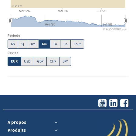
+1200€
Mar '26
Mai '26
Jul '26
Avr '26
Jul '26
© AuCOFFRE.com
Période
6h
5j
1m
6m
1a
5a
Tout
Devise
EUR
USD
GBP
CHF
JPY
A propos
Produits