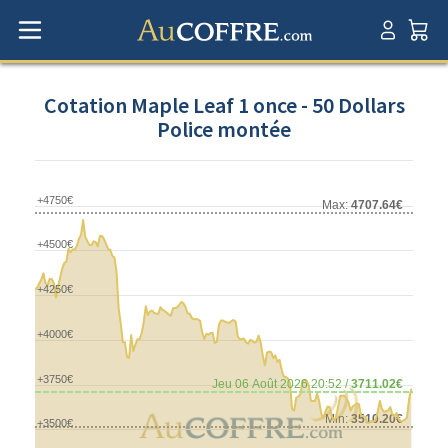
Cotation Maple Leaf 1 once - 50 Dollars
Police montée
+4750€
Max:
4707.64€
+4500€
+4250€
+4000€
+3750€
Jeu 06 Août 2026 20:52 /
3711.02€
Min:
3510.20€
+3500€