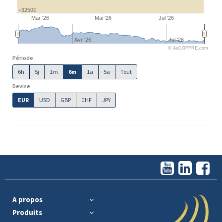
+3250€
Mar '26
Mai '26
Jul '26
Avr '26
Jul '26
© AuCOFFRE.com
Période
6h
5j
1m
6m
1a
5a
Tout
Devise
EUR
USD
GBP
CHF
JPY
A propos
Produits