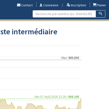
Contact
Connexion
/
Inscription
Panier
ste intermédiaire
Max:
985.65€
Ven 07 Août 2026 22:26 /
806.19€