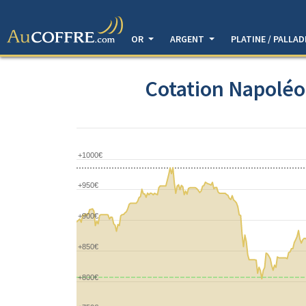
OR
ARGENT
PLATINE / PALLA
Cotation Napoléo
+1000€
+950€
+900€
+850€
+800€