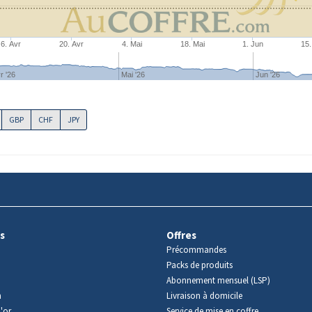
6. Avr
20. Avr
4. Mai
18. Mai
1. Jun
15.
r '26
Mai '26
Jun '26
GBP
CHF
JPY
s
Offres
Précommandes
Packs de produits
Abonnement mensuel (LSP)
m
Livraison à domicile
'or
Service de mise en coffre