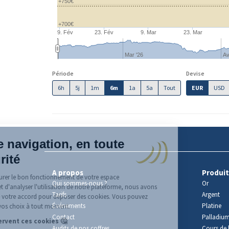
+750€
+700€
9. Fév
23. Fév
9. Mar
23. Mar
Mar '26
Av
Période
Devise
6h
5j
1m
6m
1a
5a
Tout
EUR
USD
A propos
Produit
Qui sommes-nous ?
Or
Tarifs
Argent
Événements
Platine
Contact
Palladiu
Audits de nos coffres
Cours de l