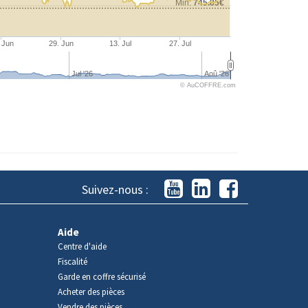
Min:
745.85€
 Jun
29. Jun
13. Jul
27. Jul
Jul '26
Aoû '26
© AuCOFFRE.com
Suivez-nous :
Aide
Centre d'aide
Fiscalité
Garde en coffre sécurisé
Acheter des pièces
Vendre des pièces