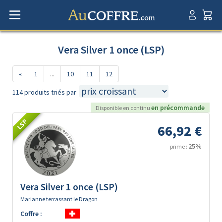
Vera Silver 1 once (LSP)
«
1
...
10
11
12
114 produits triés par
en précommande
Disponible en continu
LSP
66,92 €
25%
prime :
Vera Silver 1 once (LSP)
Marianne terrassant le Dragon
Coffre :