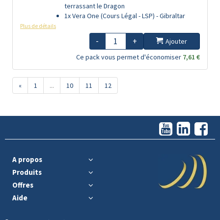
terrassant le Dragon
1x Vera One (Cours Légal - LSP) - Gibraltar
Plus de détails
-
+
Ajouter
Ce pack vous permet d'économiser
7,61 €
«
1
...
10
11
12
A propos
Produits
Offres
Aide