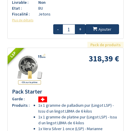
Livrable :
Non
Etat :
BU
Fiscalité :
Jetons
Plus de détails
-
+
Ajouter
Pack de produits
LSP
318,39 €
Pack Starter
Garde :
Produits :
1x 1 gramme de palladium pur (Lingot LSP) -
Issu d un lingot LBMA de 6 kilos
1x 1 gramme de platine pur (Lingot LSP) - Issu
d un lingot LBMA de 6 kilos
1x Vera Silver 1 once (LSP) - Marianne