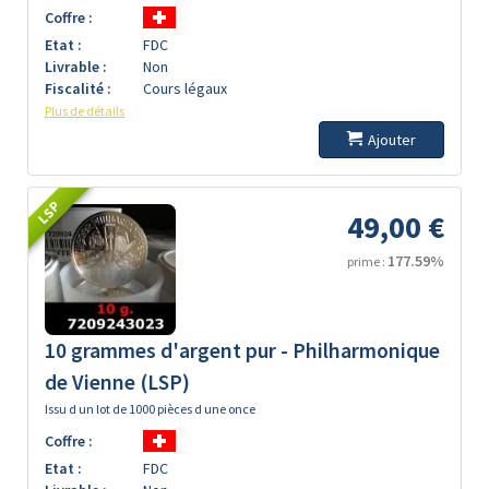
Coffre :
Etat :
FDC
Livrable :
Non
Fiscalité :
Cours légaux
Plus de détails
Ajouter
LSP
49,00 €
177.59%
prime :
10 grammes d'argent pur - Philharmonique
de Vienne (LSP)
Issu d un lot de 1000 pièces d une once
Coffre :
Etat :
FDC