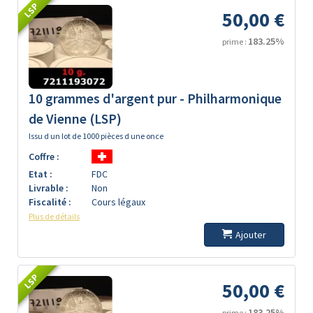
LSP
50,00 €
183.25%
prime :
10 grammes d'argent pur - Philharmonique
de Vienne (LSP)
Issu d un lot de 1000 pièces d une once
Coffre :
Etat :
FDC
Livrable :
Non
Fiscalité :
Cours légaux
Plus de détails
Ajouter
LSP
50,00 €
183.25%
prime :