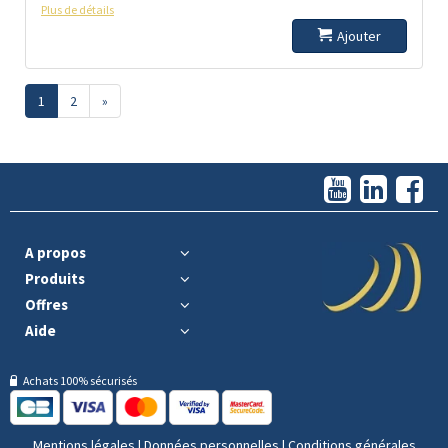
Plus de détails
Ajouter
1
2
»
A propos
Produits
Offres
Aide
Achats 100% sécurisés
Mentions légales
|
Données personnelles
|
Conditions générales