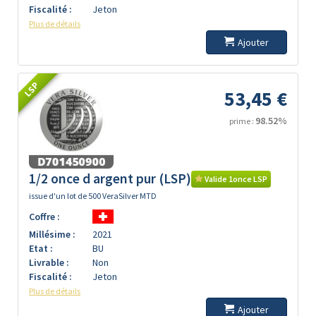
Fiscalité :
Jeton
Plus de détails
Ajouter
LSP
53,45 €
98.52%
prime :
1/2 once d argent pur (LSP)
Valide 1once LSP
issue d'un lot de 500 VeraSilver MTD
Coffre :
Millésime :
2021
Etat :
BU
Livrable :
Non
Fiscalité :
Jeton
Plus de détails
Ajouter