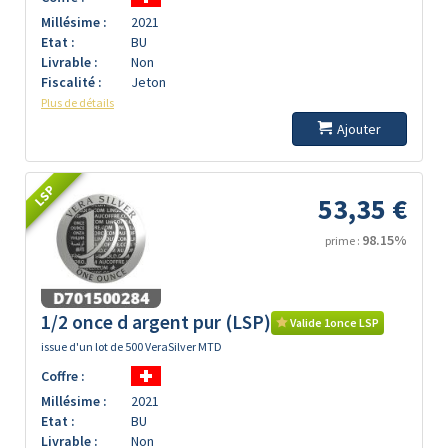
Millésime :
2021
Etat :
BU
Livrable :
Non
Fiscalité :
Jeton
Plus de détails
Ajouter
LSP
53,35 €
98.15%
prime :
1/2 once d argent pur (LSP)
Valide 1once LSP
issue d'un lot de 500 VeraSilver MTD
Coffre :
Millésime :
2021
Etat :
BU
Livrable :
Non