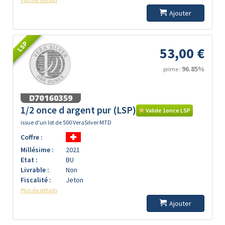
Ajouter
LSP
53,00 €
96.85%
prime :
1/2 once d argent pur (LSP)
Valide 1once LSP
issue d'un lot de 500 VeraSilver MTD
Coffre :
Millésime :
2021
Etat :
BU
Livrable :
Non
Fiscalité :
Jeton
Plus de détails
Ajouter