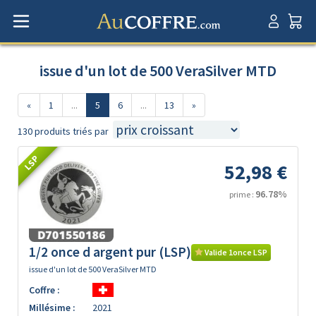
issue d'un lot de 500 VeraSilver MTD
«
1
...
5
6
...
13
»
130 produits triés par
LSP
52,98 €
96.78%
prime :
1/2 once d argent pur (LSP)
Valide 1once LSP
issue d'un lot de 500 VeraSilver MTD
Coffre :
Millésime :
2021