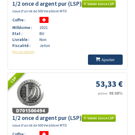
1/2 once d argent pur (LSP)
Valide 1once LSP
issue d'un lot de 500 VeraSilver MTD
Coffre :
Millésime :
2021
Etat :
BU
Livrable :
Non
Fiscalité :
Jeton
Plus de détails
Ajouter
LSP
53,33 €
98.08%
prime :
1/2 once d argent pur (LSP)
Valide 1once LSP
issue d'un lot de 500 VeraSilver MTD
Coffre :