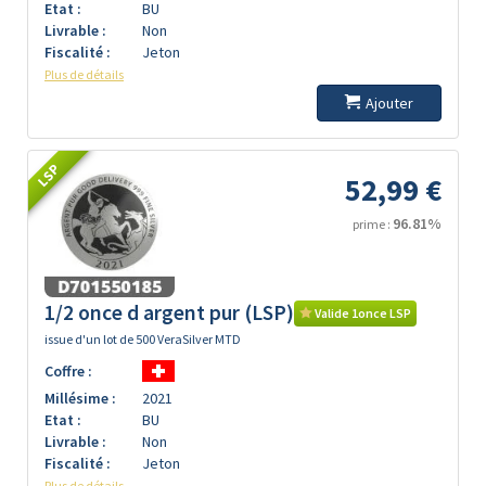
Etat :
BU
Livrable :
Non
Fiscalité :
Jeton
Plus de détails
Ajouter
LSP
52,99 €
96.81%
prime :
1/2 once d argent pur (LSP)
Valide 1once LSP
issue d'un lot de 500 VeraSilver MTD
Coffre :
Millésime :
2021
Etat :
BU
Livrable :
Non
Fiscalité :
Jeton
Plus de détails