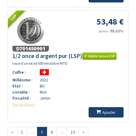
LSP
53,48 €
98.63%
prime :
1/2 once d argent pur (LSP)
Valide 1once LSP
issue d'un lot de 500 VeraSilver MTD
Coffre :
Millésime :
2021
Etat :
BU
Livrable :
Non
Fiscalité :
Jeton
Plus de détails
Ajouter
«
1
...
5
6
...
13
»