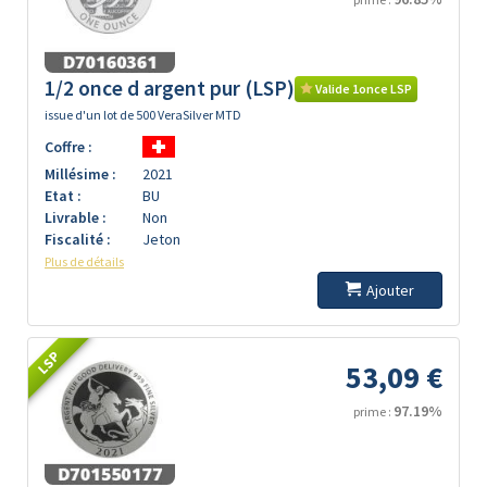
1/2 once d argent pur (LSP)
Valide 1once LSP
issue d'un lot de 500 VeraSilver MTD
Coffre :
Millésime :
2021
Etat :
BU
Livrable :
Non
Fiscalité :
Jeton
Plus de détails
Ajouter
LSP
53,09 €
97.19%
prime :