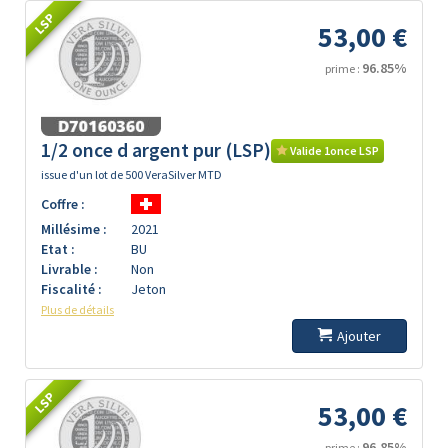
LSP
53,00 €
96.85%
prime :
1/2 once d argent pur (LSP)
Valide 1once LSP
issue d'un lot de 500 VeraSilver MTD
Coffre :
Millésime :
2021
Etat :
BU
Livrable :
Non
Fiscalité :
Jeton
Plus de détails
Ajouter
LSP
53,00 €
96.85%
prime :