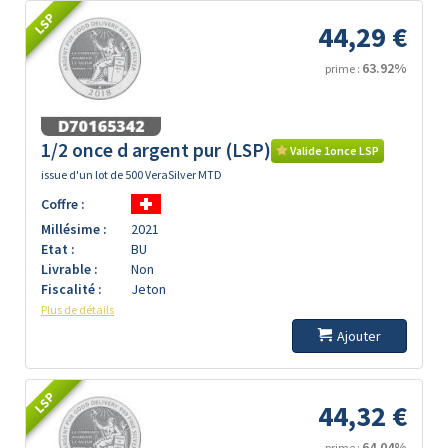
LSP
44,29 €
63.92%
prime :
1/2 once d argent pur (LSP)
Valide 1once LSP
issue d'un lot de 500 VeraSilver MTD
Coffre :
Millésime :
2021
Etat :
BU
Livrable :
Non
Fiscalité :
Jeton
Plus de détails
Ajouter
LSP
44,32 €
64.04%
prime :