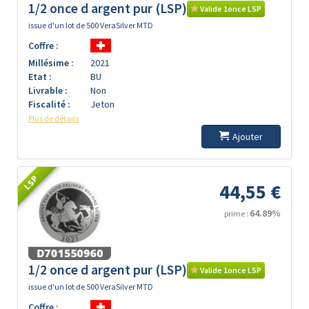
1/2 once d argent pur (LSP)
Valide 1once LSP
issue d'un lot de 500 VeraSilver MTD
Coffre :
Millésime :
2021
Etat :
BU
Livrable :
Non
Fiscalité :
Jeton
Plus de détails
Ajouter
LSP
44,55 €
64.89%
prime :
1/2 once d argent pur (LSP)
Valide 1once LSP
issue d'un lot de 500 VeraSilver MTD
Coffre :