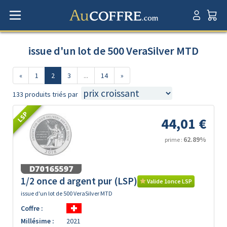
issue d'un lot de 500 VeraSilver MTD
«
1
2
3
...
14
»
133 produits triés par
LSP
44,01 €
62.89%
prime :
1/2 once d argent pur (LSP)
Valide 1once LSP
issue d'un lot de 500 VeraSilver MTD
Coffre :
Millésime :
2021