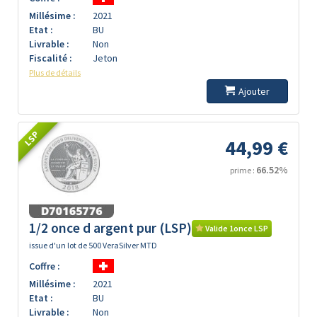
Millésime :
2021
Etat :
BU
Livrable :
Non
Fiscalité :
Jeton
Plus de détails
Ajouter
LSP
44,99 €
66.52%
prime :
1/2 once d argent pur (LSP)
Valide 1once LSP
issue d'un lot de 500 VeraSilver MTD
Coffre :
Millésime :
2021
Etat :
BU
Livrable :
Non