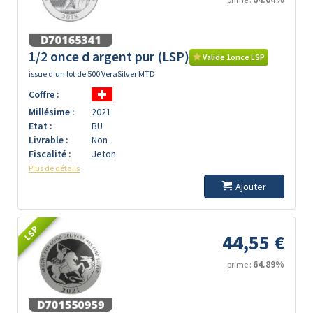
1/2 once d argent pur (LSP)
Valide 1once LSP
issue d'un lot de 500 VeraSilver MTD
Coffre :
Millésime :
2021
Etat :
BU
Livrable :
Non
Fiscalité :
Jeton
Plus de détails
Ajouter
LSP
44,55 €
64.89%
prime :