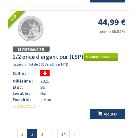
LSP
44,99 €
66.52%
prime :
1/2 once d argent pur (LSP)
Valide 1once LSP
issue d'un lot de 500 VeraSilver MTD
Coffre :
Millésime :
2021
Etat :
BU
Livrable :
Non
Fiscalité :
Jeton
Plus de détails
Ajouter
«
1
2
3
...
14
»