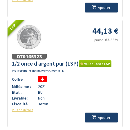
Ajouter
LSP
44,13 €
63.33%
prime :
1/2 once d argent pur (LSP)
Valide 1once LSP
issue d'un lot de 500 VeraSilver MTD
Coffre :
Millésime :
2021
Etat :
BU
Livrable :
Non
Fiscalité :
Jeton
Plus de détails
Ajouter