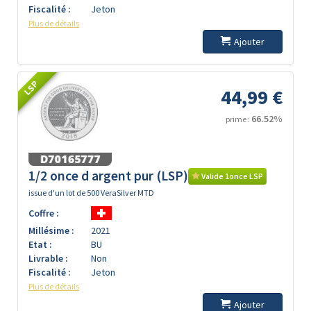
Fiscalité :
Jeton
Plus de détails
Ajouter
LSP
44,99 €
66.52%
prime :
1/2 once d argent pur (LSP)
Valide 1once LSP
issue d'un lot de 500 VeraSilver MTD
Coffre :
Millésime :
2021
Etat :
BU
Livrable :
Non
Fiscalité :
Jeton
Plus de détails
Ajouter