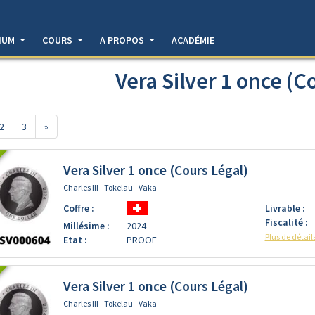
DIUM
COURS
A PROPOS
ACADÉMIE
Vera Silver 1 once (C
2
3
»
Vera Silver 1 once (Cours Légal)
Charles III - Tokelau - Vaka
Coffre :
Livrable :
Fiscalité :
Millésime :
2024
Plus de détail
Etat :
PROOF
Vera Silver 1 once (Cours Légal)
Charles III - Tokelau - Vaka