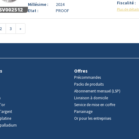
Fiscalité :
Millésime :
2024
Plus de détail
Etat :
PROOF
2
3
»
s
Offres
Précommandes
Packs de produits
Abonnement mensuel (LSP)
m
Livraison à domicile
'or
Service de mise en coffre
l'argent
Parrainage
platine
Or pour les entreprises
palladium