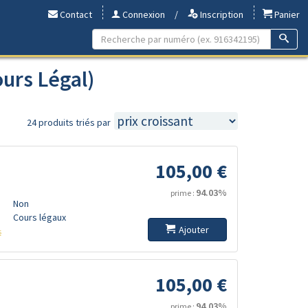
Contact
Connexion
/
Inscription
Panier
ours Légal)
24 produits triés par
105,00 €
94.03%
prime :
Non
Cours légaux
Ajouter
s
105,00 €
94.03%
prime :