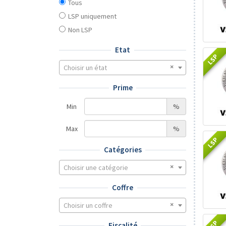
Tous
LSP uniquement
Non LSP
Etat
LSP
Choisir un état
Prime
Min
%
Max
%
LSP
Catégories
Choisir une catégorie
Coffre
Choisir un coffre
LSP
Fiscalité