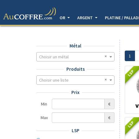
OR
ARGENT
PLATINE / PALLA
Métal
1
Choisir un métal
Produits
LSP
Choisir une liste
Prix
Min
€
Max
€
LSP
LSP