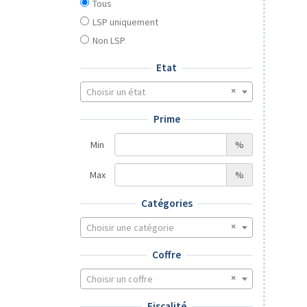
Tous
LSP uniquement
Non LSP
Etat
Choisir un état
Prime
Min
%
Max
%
Catégories
Choisir une catégorie
Coffre
Choisir un coffre
Fiscalité