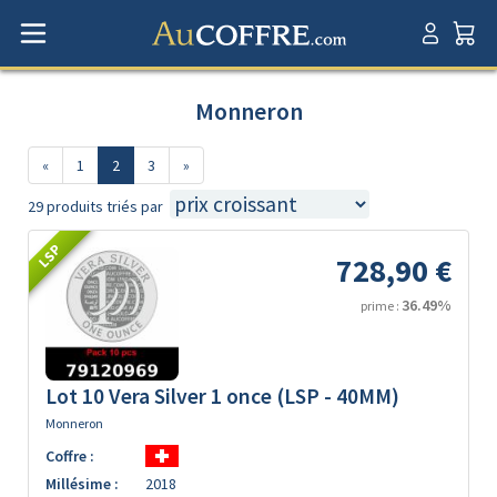
Monneron
«
1
2
3
»
29 produits triés par
LSP
728,90 €
36.49%
prime :
Lot 10 Vera Silver 1 once (LSP - 40MM)
Monneron
Coffre :
Millésime :
2018