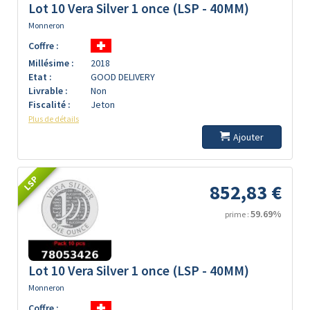
Lot 10 Vera Silver 1 once (LSP - 40MM)
Monneron
Coffre :
Millésime :
2018
Etat :
GOOD DELIVERY
Livrable :
Non
Fiscalité :
Jeton
Plus de détails
Ajouter
LSP
852,83 €
59.69%
prime :
Lot 10 Vera Silver 1 once (LSP - 40MM)
Monneron
Coffre :