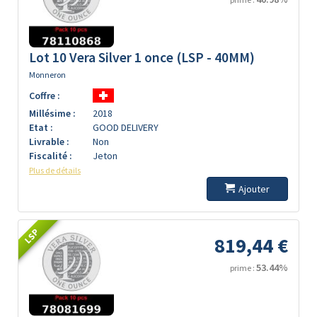
Lot 10 Vera Silver 1 once (LSP - 40MM)
Monneron
Coffre :
Millésime :
2018
Etat :
GOOD DELIVERY
Livrable :
Non
Fiscalité :
Jeton
Plus de détails
Ajouter
LSP
819,44 €
53.44%
prime :