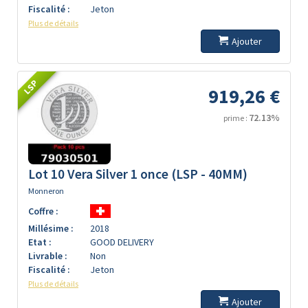
Fiscalité :
Jeton
Plus de détails
Ajouter
LSP
919,26 €
72.13%
prime :
Lot 10 Vera Silver 1 once (LSP - 40MM)
Monneron
Coffre :
Millésime :
2018
Etat :
GOOD DELIVERY
Livrable :
Non
Fiscalité :
Jeton
Plus de détails
Ajouter