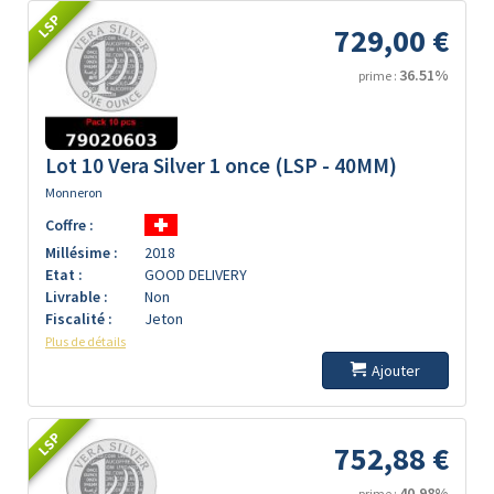
LSP
729,00 €
36.51%
prime :
Lot 10 Vera Silver 1 once (LSP - 40MM)
Monneron
Coffre :
Millésime :
2018
Etat :
GOOD DELIVERY
Livrable :
Non
Fiscalité :
Jeton
Plus de détails
Ajouter
LSP
752,88 €
40.98%
prime :