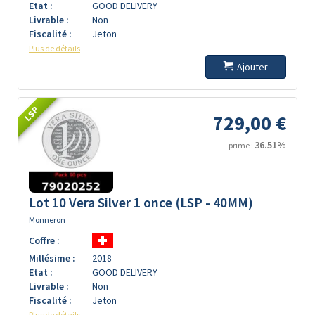
Etat :
GOOD DELIVERY
Livrable :
Non
Fiscalité :
Jeton
Plus de détails
Ajouter
LSP
729,00 €
36.51%
prime :
Lot 10 Vera Silver 1 once (LSP - 40MM)
Monneron
Coffre :
Millésime :
2018
Etat :
GOOD DELIVERY
Livrable :
Non
Fiscalité :
Jeton
Plus de détails