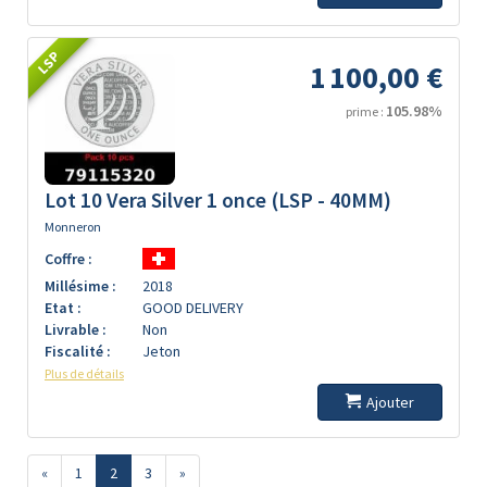
LSP
1 100,00 €
105.98%
prime :
Lot 10 Vera Silver 1 once (LSP - 40MM)
Monneron
Coffre :
Millésime :
2018
Etat :
GOOD DELIVERY
Livrable :
Non
Fiscalité :
Jeton
Plus de détails
Ajouter
«
1
2
3
»