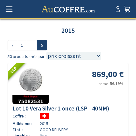
2015
«
1
...
5
50 produits triés par
LSP
869,00 €
56.19%
prime :
Lot 10 Vera Silver 1 once (LSP - 40MM)
Coffre :
Millésime :
2015
Etat :
GOOD DELIVERY
Livrable :
Non