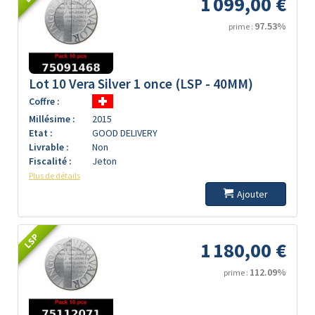
1 099,00 €
97.53%
prime :
Lot 10 Vera Silver 1 once (LSP - 40MM)
Coffre :
Millésime :
2015
Etat :
GOOD DELIVERY
Livrable :
Non
Fiscalité :
Jeton
Plus de détails
Ajouter
LSP
1 180,00 €
112.09%
prime :