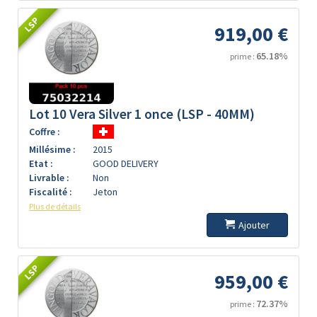
LSP
919,00 €
65.18%
prime :
Lot 10 Vera Silver 1 once (LSP - 40MM)
Coffre :
Millésime :
2015
Etat :
GOOD DELIVERY
Livrable :
Non
Fiscalité :
Jeton
Plus de détails
Ajouter
LSP
959,00 €
72.37%
prime :