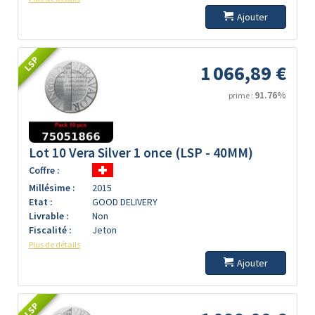
Ajouter
LSP
1 066,89 €
91.76%
prime :
Lot 10 Vera Silver 1 once (LSP - 40MM)
Coffre :
Millésime :
2015
Etat :
GOOD DELIVERY
Livrable :
Non
Fiscalité :
Jeton
Plus de détails
Ajouter
LSP