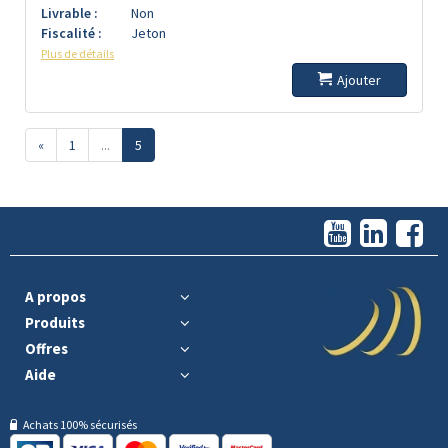
Livrable :
Non
Fiscalité :
Jeton
Plus de détails
Ajouter
«
1
...
5
A propos
Produits
Offres
Aide
Achats 100% sécurisés