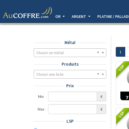
OR
ARGENT
PLATINE / PALLA
Métal
1
Choisir un métal
Produits
LSP
Choisir une liste
Prix
Min
€
Max
€
LSP
LSP