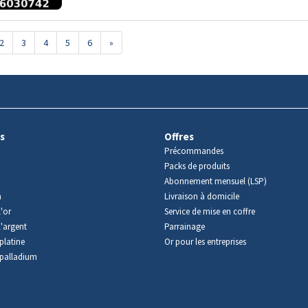
2
3
4
5
6
»
s
Offres
Précommandes
Packs de produits
Abonnement mensuel (LSP)
m
Livraison à domicile
'or
Service de mise en coffre
l'argent
Parrainage
platine
Or pour les entreprises
palladium