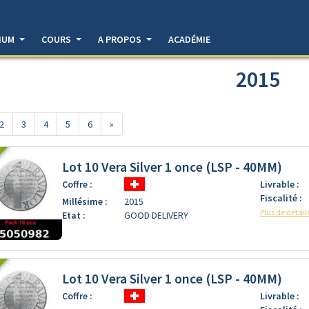
DIUM
COURS
A PROPOS
ACADÉMIE
2015
2
3
4
5
6
»
Lot 10 Vera Silver 1 once (LSP - 40MM)
Coffre :
Livrable :
Fiscalité :
Millésime :
2015
Plus de détail
Etat :
GOOD DELIVERY
Lot 10 Vera Silver 1 once (LSP - 40MM)
Coffre :
Livrable :