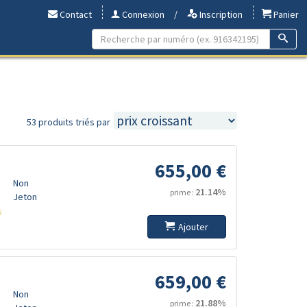
Contact
Connexion
/
Inscription
Panier
53 produits triés par
655,00 €
Non
21.14%
prime :
Jeton
s
Ajouter
659,00 €
Non
21.88%
prime :