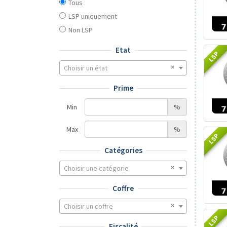
Tous
LSP uniquement
Non LSP
Etat
LSP
Choisir un état
Prime
Min
%
Max
%
LSP
Catégories
Choisir une catégorie
Coffre
Choisir un coffre
LSP
Fiscalité