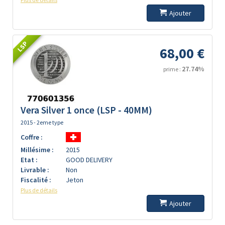
Ajouter
LSP
68,00 €
27.74%
prime :
Vera Silver 1 once (LSP - 40MM)
2015 - 2eme type
Coffre :
Millésime :
2015
Etat :
GOOD DELIVERY
Livrable :
Non
Fiscalité :
Jeton
Plus de détails
Ajouter