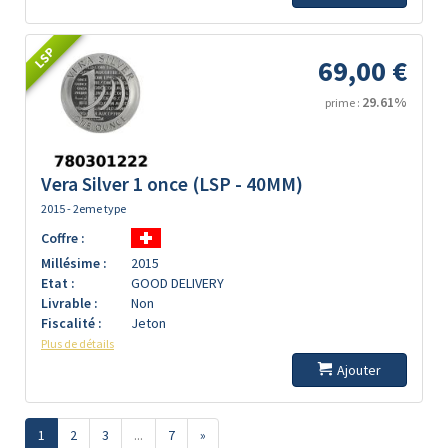
LSP
69,00 €
29.61%
prime :
Vera Silver 1 once (LSP - 40MM)
2015 - 2eme type
Coffre :
Millésime :
2015
Etat :
GOOD DELIVERY
Livrable :
Non
Fiscalité :
Jeton
Plus de détails
Ajouter
1
2
3
...
7
»