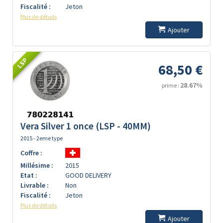
Fiscalité :
Jeton
Plus de détails
Ajouter
LSP
68,50 €
28.67%
prime :
Vera Silver 1 once (LSP - 40MM)
2015 - 2eme type
Coffre :
Millésime :
2015
Etat :
GOOD DELIVERY
Livrable :
Non
Fiscalité :
Jeton
Plus de détails
Ajouter