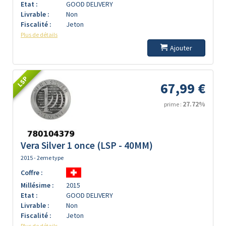
Etat :
GOOD DELIVERY
Livrable :
Non
Fiscalité :
Jeton
Plus de détails
Ajouter
LSP
67,99 €
27.72%
prime :
Vera Silver 1 once (LSP - 40MM)
2015 - 2eme type
Coffre :
Millésime :
2015
Etat :
GOOD DELIVERY
Livrable :
Non
Fiscalité :
Jeton
Plus de détails