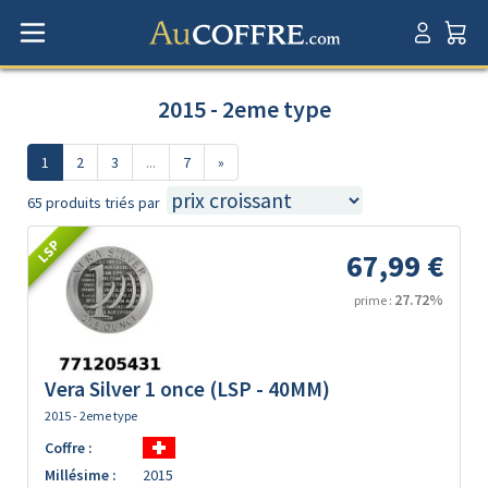
2015 - 2eme type
1
2
3
...
7
»
65 produits triés par
LSP
67,99 €
27.72%
prime :
Vera Silver 1 once (LSP - 40MM)
2015 - 2eme type
Coffre :
Millésime :
2015