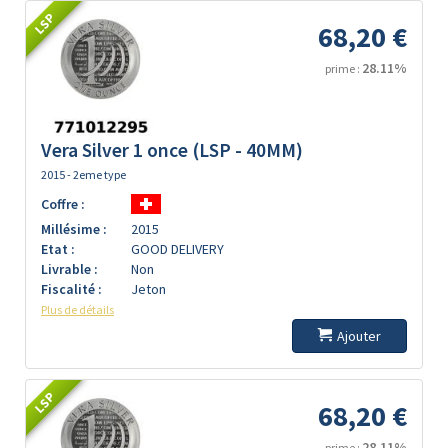
LSP
68,20 €
28.11%
prime :
Vera Silver 1 once (LSP - 40MM)
2015 - 2eme type
Coffre :
Millésime :
2015
Etat :
GOOD DELIVERY
Livrable :
Non
Fiscalité :
Jeton
Plus de détails
Ajouter
LSP
68,20 €
28.11%
prime :