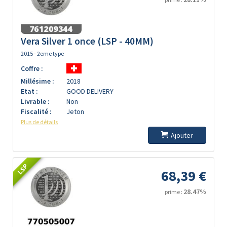
Vera Silver 1 once (LSP - 40MM)
2015 - 2eme type
Coffre :
Millésime :
2018
Etat :
GOOD DELIVERY
Livrable :
Non
Fiscalité :
Jeton
Plus de détails
Ajouter
LSP
68,39 €
28.47%
prime :