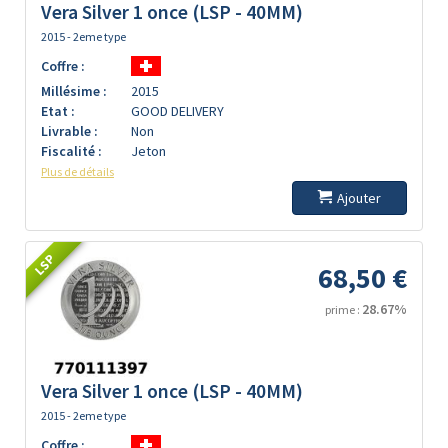
Vera Silver 1 once (LSP - 40MM)
2015 - 2eme type
Coffre :
Millésime :
2015
Etat :
GOOD DELIVERY
Livrable :
Non
Fiscalité :
Jeton
Plus de détails
Ajouter
LSP
68,50 €
28.67%
prime :
Vera Silver 1 once (LSP - 40MM)
2015 - 2eme type
Coffre :