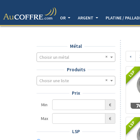
OR
ARGENT
PLATINE / PALLA
Métal
«
Choisir un métal
Produits
LSP
Choisir une liste
Prix
Min
€
Max
€
LSP
LSP