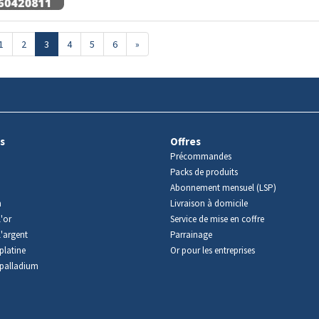
1
2
3
4
5
6
»
s
Offres
Précommandes
Packs de produits
Abonnement mensuel (LSP)
m
Livraison à domicile
'or
Service de mise en coffre
l'argent
Parrainage
platine
Or pour les entreprises
palladium