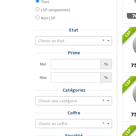
Tous
LSP uniquement
Non LSP
Etat
LSP
Choisir un état
Prime
Min
%
Max
%
LSP
Catégories
Choisir une catégorie
Coffre
Choisir un coffre
LSP
Fiscalité