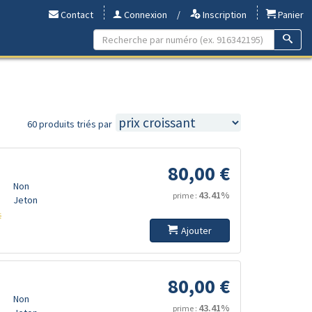
Contact
Connexion
/
Inscription
Panier
60 produits triés par
80,00 €
Non
43.41%
prime :
Jeton
s
Ajouter
80,00 €
Non
43.41%
prime :