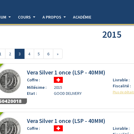
DIUM
COURS
A PROPOS
ACADÉMIE
2015
1
2
3
4
5
6
»
Vera Silver 1 once (LSP - 40MM)
Coffre :
Livrable :
Fiscalité :
Millésime :
2015
Plus de détail
Etat :
GOOD DELIVERY
Vera Silver 1 once (LSP - 40MM)
Coffre :
Livrable :