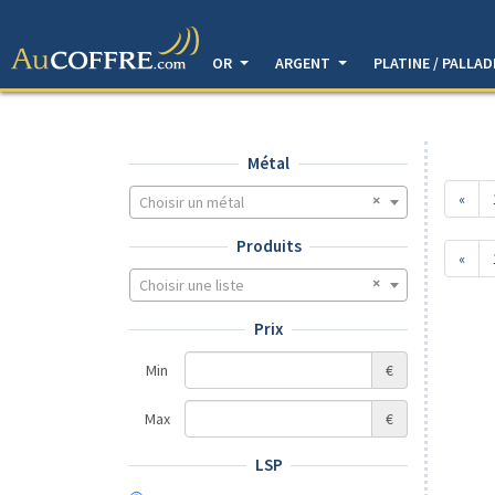
OR
ARGENT
PLATINE / PALLA
Métal
«
Choisir un métal
Produits
«
Choisir une liste
Prix
Min
€
Max
€
LSP