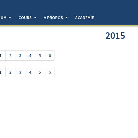
DIUM
COURS
A PROPOS
ACADÉMIE
2015
1
2
3
4
5
6
1
2
3
4
5
6