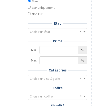
Tous
LSP uniquement
Non LSP
Etat
Choisir un état
Prime
Min
%
Max
%
Catégories
Choisir une catégorie
Coffre
Choisir un coffre
Fiscalité