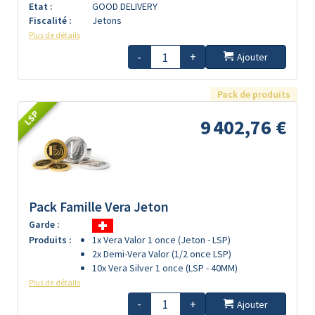
Etat :
GOOD DELIVERY
Fiscalité :
Jetons
Plus de détails
-
+
Ajouter
Pack de produits
LSP
9 402,76 €
Pack Famille Vera Jeton
Garde :
Produits :
1x Vera Valor 1 once (Jeton - LSP)
2x Demi-Vera Valor (1/2 once LSP)
10x Vera Silver 1 once (LSP - 40MM)
Plus de détails
-
+
Ajouter