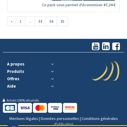
Ce pack vous permet d'économiser
87,24 €
«
1
...
33
34
35
A propos
Produits
Offres
Aide
Achats 100% sécurisés
Mentions légales
|
Données personnelles
|
Conditions générales
d'utilisation