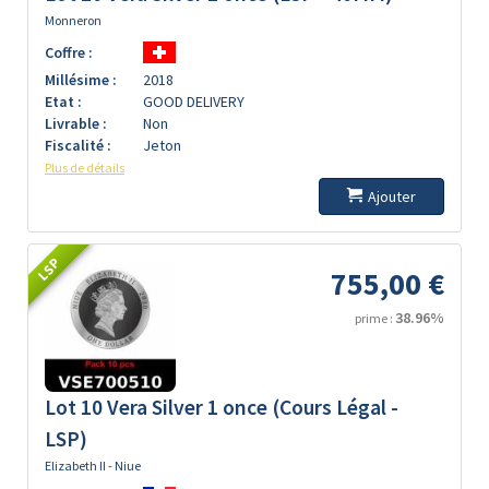
Monneron
Coffre :
Millésime :
2018
Etat :
GOOD DELIVERY
Livrable :
Non
Fiscalité :
Jeton
Plus de détails
Ajouter
LSP
755,00 €
38.96%
prime :
Lot 10 Vera Silver 1 once (Cours Légal -
LSP)
Elizabeth II - Niue