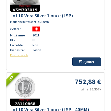
Lot 10 Vera Silver 1 once (LSP)
Marianne terrassant le Dragon
Coffre :
Millésime :
2021
Etat :
BU
Livrable :
Non
Fiscalité :
Jeton
Plus de détails
Ajouter
LSP
752,88 €
39.35%
prime :
Lot 10 Vera Silver 1 once (LSP - 40MM)