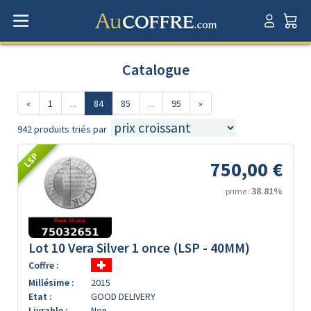
Catalogue
«
1
...
84
85
...
95
»
942 produits triés par
LSP
750,00 €
38.81%
prime :
Lot 10 Vera Silver 1 once (LSP - 40MM)
Coffre :
Millésime :
2015
Etat :
GOOD DELIVERY
Livrable :
Non