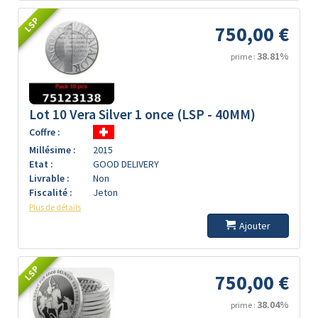
LSP
750,00 €
38.81%
prime :
Lot 10 Vera Silver 1 once (LSP - 40MM)
Coffre :
Millésime :
2015
Etat :
GOOD DELIVERY
Livrable :
Non
Fiscalité :
Jeton
Plus de détails
Ajouter
LSP
750,00 €
38.04%
prime :