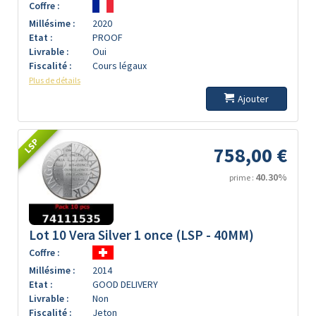
Coffre :
Millésime :
2020
Etat :
PROOF
Livrable :
Oui
Fiscalité :
Cours légaux
Plus de détails
Ajouter
LSP
758,00 €
40.30%
prime :
Lot 10 Vera Silver 1 once (LSP - 40MM)
Coffre :
Millésime :
2014
Etat :
GOOD DELIVERY
Livrable :
Non
Fiscalité :
Jeton