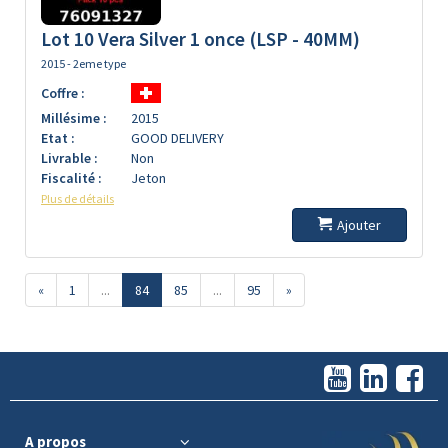
Lot 10 Vera Silver 1 once (LSP - 40MM)
2015 - 2eme type
Coffre :
Millésime :
2015
Etat :
GOOD DELIVERY
Livrable :
Non
Fiscalité :
Jeton
Plus de détails
Ajouter
«
1
...
84
85
...
95
»
A propos