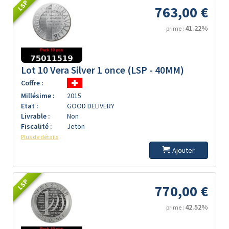
LSP
763,00 €
41.22%
prime :
Lot 10 Vera Silver 1 once (LSP - 40MM)
Coffre :
Millésime :
2015
Etat :
GOOD DELIVERY
Livrable :
Non
Fiscalité :
Jeton
Plus de détails
Ajouter
LSP
770,00 €
42.52%
prime :