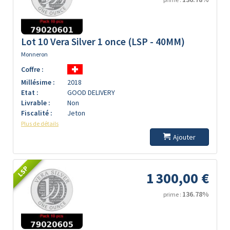
Lot 10 Vera Silver 1 once (LSP - 40MM)
Monneron
Coffre :
Millésime :
2018
Etat :
GOOD DELIVERY
Livrable :
Non
Fiscalité :
Jeton
Plus de détails
Ajouter
LSP
1 300,00 €
136.78%
prime :