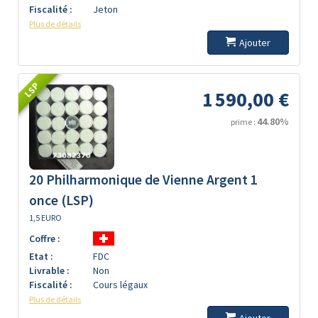
Fiscalité :
Jeton
Plus de détails
Ajouter
LSP
1 590,00 €
44.80%
prime :
20 Philharmonique de Vienne Argent 1
once (LSP)
1,5 EURO
Coffre :
Etat :
FDC
Livrable :
Non
Fiscalité :
Cours légaux
Plus de détails