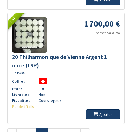
Ajouter
LSP
1 700,00 €
54.81%
prime :
20 Philharmonique de Vienne Argent 1
once (LSP)
1,5 EURO
Coffre :
Etat :
FDC
Livrable :
Non
Fiscalité :
Cours légaux
Plus de détails
Ajouter