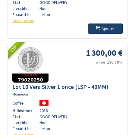
Etat :
GOOD DELIVERY
Livrable :
Non
Fiscalité :
Jeton
Plus de détails
Ajouter
LSP
1 300,00 €
136.78%
prime :
Lot 10 Vera Silver 1 once (LSP - 40MM)
Monneron
Coffre :
Millésime :
2018
Etat :
GOOD DELIVERY
Livrable :
Non
Fiscalité :
Jeton
Plus de détails