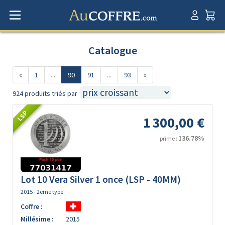
Catalogue
«
1
...
90
91
...
93
»
924 produits triés par
LSP
1 300,00 €
136.78%
prime :
Lot 10 Vera Silver 1 once (LSP - 40MM)
2015 - 2eme type
Coffre :
Millésime :
2015