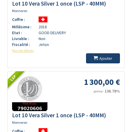
Lot 10 Vera Silver 1 once (LSP - 40MM)
Monneron
Coffre :
Millésime :
2018
Etat :
GOOD DELIVERY
Livrable :
Non
Fiscalité :
Jeton
Plus de détails
Ajouter
LSP
1 300,00 €
136.78%
prime :
Lot 10 Vera Silver 1 once (LSP - 40MM)
Monneron
Coffre :