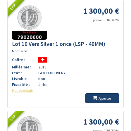
LSP
1 300,00 €
136.78%
prime :
Lot 10 Vera Silver 1 once (LSP - 40MM)
Monneron
Coffre :
Millésime :
2018
Etat :
GOOD DELIVERY
Livrable :
Non
Fiscalité :
Jeton
Plus de détails
Ajouter
LSP
1 300,00 €
136.78%
prime :