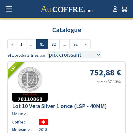
Catalogue
«
1
...
81
82
...
92
»
912 produits triés par
LSP
752,88 €
37.13%
prime :
Lot 10 Vera Silver 1 once (LSP - 40MM)
Monneron
Coffre :
Millésime :
2018