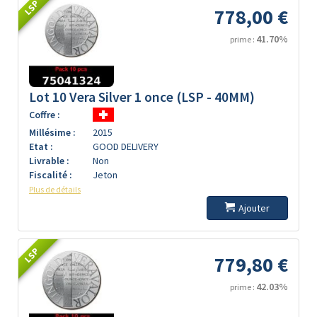
LSP
778,00 €
41.70%
prime :
Lot 10 Vera Silver 1 once (LSP - 40MM)
Coffre :
Millésime :
2015
Etat :
GOOD DELIVERY
Livrable :
Non
Fiscalité :
Jeton
Plus de détails
Ajouter
LSP
779,80 €
42.03%
prime :