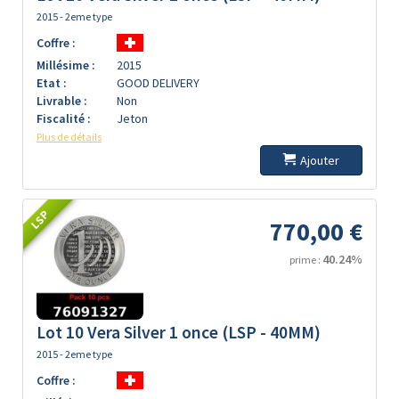
2015 - 2eme type
Coffre :
Millésime :
2015
Etat :
GOOD DELIVERY
Livrable :
Non
Fiscalité :
Jeton
Plus de détails
Ajouter
LSP
770,00 €
40.24%
prime :
Lot 10 Vera Silver 1 once (LSP - 40MM)
2015 - 2eme type
Coffre :