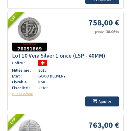
LSP
758,00 €
38.06%
prime :
Lot 10 Vera Silver 1 once (LSP - 40MM)
Coffre :
Millésime :
2015
Etat :
GOOD DELIVERY
Livrable :
Non
Fiscalité :
Jeton
Plus de détails
Ajouter
LSP
763,00 €