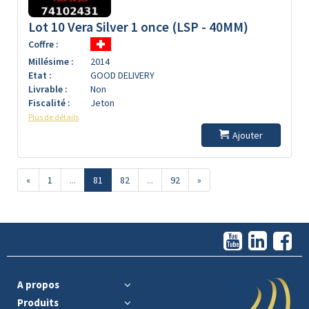
Lot 10 Vera Silver 1 once (LSP - 40MM)
Coffre :
Millésime :
2014
Etat :
GOOD DELIVERY
Livrable :
Non
Fiscalité :
Jeton
Plus de détails
Ajouter
«
1
...
81
82
...
92
»
A propos
Produits