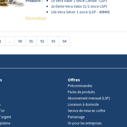
Produits :
1x Vera Valor 1 once (Jeton - LSP)
2x Demi-Vera Valor (1/2 once LSP)
10x Vera Silver 1 once (LSP - 40MM)
Plus de détails
1
...
90
91
92
93
94
s
Offres
Précommandes
Packs de produits
Abonnement mensuel (LSP)
m
Livraison à domicile
'or
Service de mise en coffre
l'argent
Parrainage
platine
Or pour les entreprises