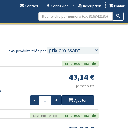
Contact
Connexion
/
Inscription
Panier
945 produits triés par
en précommande
43,14 €
60%
prime :
s
-
+
Ajouter
en précommande
Disponible en continu