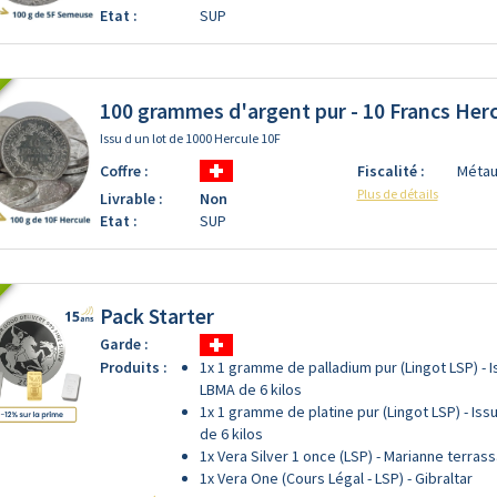
Etat :
SUP
100 grammes d'argent pur - 10 Francs Herc
Issu d un lot de 1000 Hercule 10F
Coffre :
Fiscalité :
Métau
Plus de détails
Livrable :
Non
Etat :
SUP
Pack Starter
Garde :
Produits :
1x 1 gramme de palladium pur (Lingot LSP) - I
LBMA de 6 kilos
1x 1 gramme de platine pur (Lingot LSP) - Iss
de 6 kilos
1x Vera Silver 1 once (LSP) - Marianne terras
1x Vera One (Cours Légal - LSP) - Gibraltar