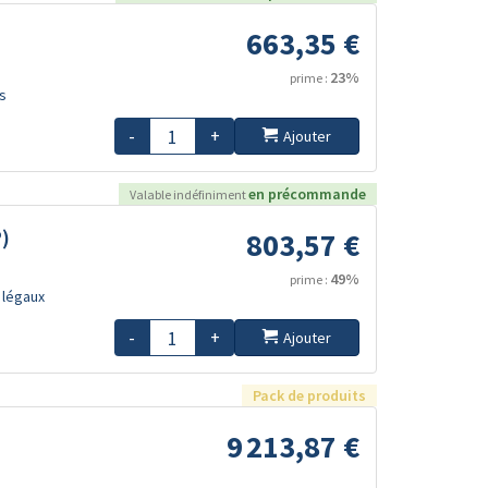
663,35 €
23%
prime :
s
-
+
Ajouter
en précommande
Valable indéfiniment
P)
803,57 €
49%
prime :
 légaux
-
+
Ajouter
Pack de produits
9 213,87 €