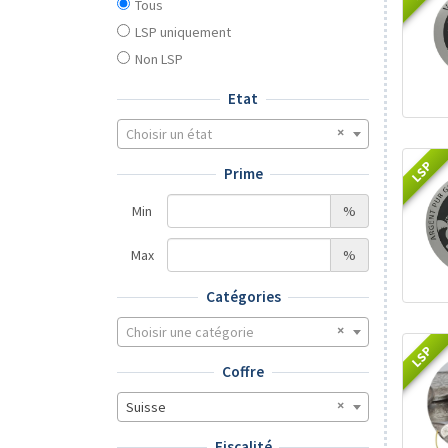
Tous
LSP uniquement
Non LSP
Etat
Choisir un état
LSP
Prime
Min
%
Max
%
Catégories
Choisir une catégorie
LSP
Coffre
Suisse
Fiscalité