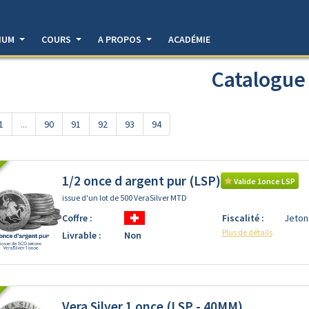
DIUM
COURS
A PROPOS
ACADÉMIE
Catalogue
1
...
90
91
92
93
94
1/2 once d argent pur (LSP)
Valide 1once LSP
issue d'un lot de 500 VeraSilver MTD
Coffre :
Fiscalité :
Jeton
Plus de détails
Livrable :
Non
Vera Silver 1 once (LSP - 40MM)