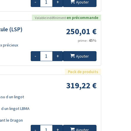
-
+
Ajouter
en précommande
Valable indéfiniment
ule (LSP)
250,01 €
45%
prime :
x précieux
-
+
Ajouter
Pack de produits
319,22 €
ssu d un lingot
u d un lingot LBMA
sant le Dragon
-
+
Ajouter