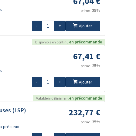
67,04 €
s
25%
prime :
-
+
Ajouter
en précommande
Disponible en continu
67,41 €
25%
prime :
s
-
+
Ajouter
en précommande
Valable indéfiniment
uses (LSP)
232,77 €
35%
prime :
x précieux