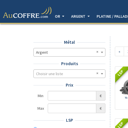
OR
ARGENT
PLATINE / PALLA
Métal
«
Argent
Produits
LSP
Choisir une liste
Prix
Min
€
Max
€
LSP
LSP