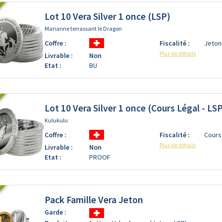
Lot 10 Vera Silver 1 once (LSP)
Marianne terrassant le Dragon
Coffre :
Fiscalité :
Jeton
Plus de détails
Livrable :
Non
Etat :
BU
Lot 10 Vera Silver 1 once (Cours Légal - LS
Kulukulu
Coffre :
Fiscalité :
Cours
Plus de détails
Livrable :
Non
Etat :
PROOF
Pack Famille Vera Jeton
Garde :