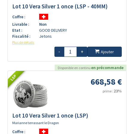
Lot 10 Vera Silver 1 once (LSP - 40MM)
Coffre :
Livrable :
Non
Etat :
GOOD DELIVERY
Fiscalité :
Jetons
Plus de détails
-
+
Ajouter
en précommande
Disponible en continu
LSP
668,58 €
23%
prime :
Lot 10 Vera Silver 1 once (LSP)
Marianne terrassant le Dragon
Coffre :