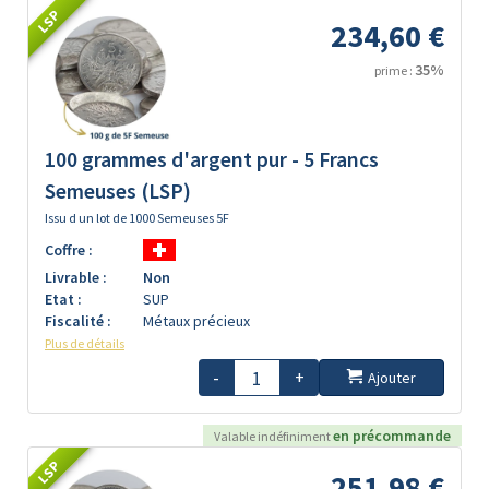
LSP
234,60 €
35%
prime :
100 grammes d'argent pur - 5 Francs
Semeuses (LSP)
Issu d un lot de 1000 Semeuses 5F
Coffre :
Livrable :
Non
Etat :
SUP
Fiscalité :
Métaux précieux
Plus de détails
-
+
Ajouter
en précommande
Valable indéfiniment
LSP
251,98 €