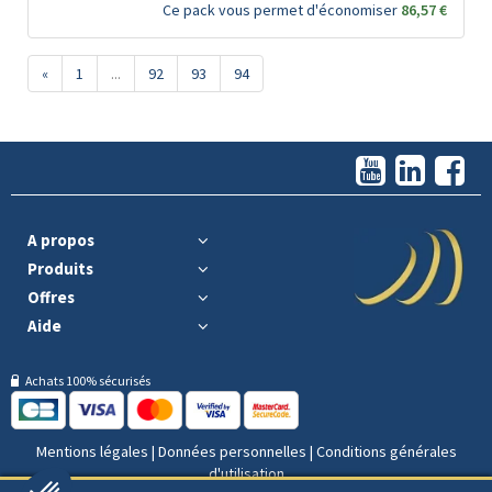
Ce pack vous permet d'économiser
86,57 €
«
1
...
92
93
94
A propos
Produits
Offres
Aide
Achats 100% sécurisés
Mentions légales
|
Données personnelles
|
Conditions générales
d'utilisation