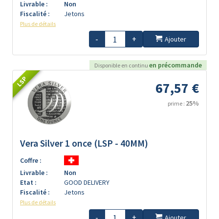
Livrable :
Non
Fiscalité :
Jetons
Plus de détails
-
+
Ajouter
en précommande
Disponible en continu
LSP
67,57 €
25%
prime :
Vera Silver 1 once (LSP - 40MM)
Coffre :
Livrable :
Non
Etat :
GOOD DELIVERY
Fiscalité :
Jetons
Plus de détails
-
+
Ajouter