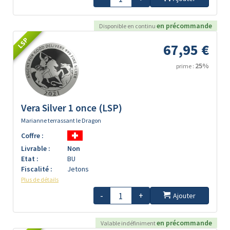
en précommande
Disponible en continu
LSP
67,95 €
25%
prime :
Vera Silver 1 once (LSP)
Marianne terrassant le Dragon
Coffre :
Livrable :
Non
Etat :
BU
Fiscalité :
Jetons
Plus de détails
-
+
Ajouter
en précommande
Valable indéfiniment