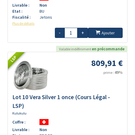
Livrable :
Non
Etat :
BU
Fiscalité :
Jetons
Plus de détails
-
+
Ajouter
en précommande
Valable indéfiniment
LSP
809,91 €
49%
prime :
Lot 10 Vera Silver 1 once (Cours Légal -
LSP)
Kulukulu
Coffre :
Livrable :
Non