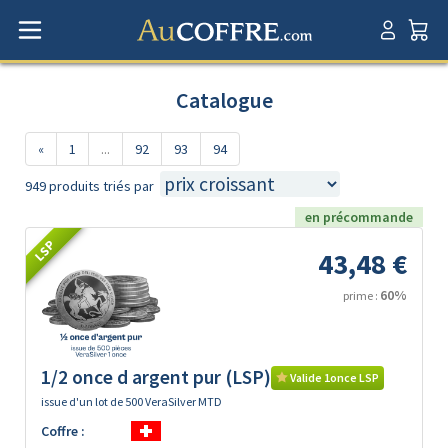
Catalogue
«
1
...
92
93
94
949 produits triés par
en précommande
LSP
43,48 €
60%
prime :
1/2 once d argent pur (LSP)
Valide 1once LSP
issue d'un lot de 500 VeraSilver MTD
Coffre :