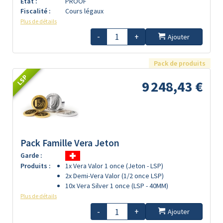
Etat :
PROOF
Fiscalité :
Cours légaux
Plus de détails
-
+
Ajouter
Pack de produits
LSP
9 248,43 €
Pack Famille Vera Jeton
Garde :
Produits :
1x Vera Valor 1 once (Jeton - LSP)
2x Demi-Vera Valor (1/2 once LSP)
10x Vera Silver 1 once (LSP - 40MM)
Plus de détails
-
+
Ajouter