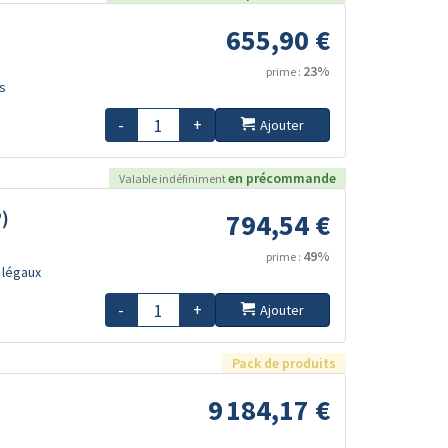
655,90 €
23%
prime :
s
-
+
Ajouter
en précommande
Valable indéfiniment
P)
794,54 €
49%
prime :
 légaux
-
+
Ajouter
Pack de produits
9 184,17 €