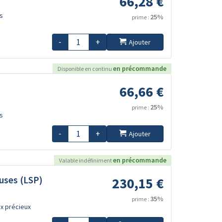
66,28 €
s
25%
prime :
-
+
Ajouter
en précommande
Disponible en continu
66,66 €
25%
prime :
s
-
+
Ajouter
en précommande
Valable indéfiniment
uses (LSP)
230,15 €
35%
prime :
x précieux