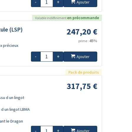
-
+
Ajouter
en précommande
Valable indéfiniment
ule (LSP)
247,20 €
45%
prime :
x précieux
-
+
Ajouter
Pack de produits
317,75 €
ssu d un lingot
u d un lingot LBMA
sant le Dragon
-
+
Ajouter