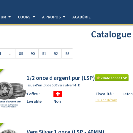
DIUM
COURS
A PROPOS
ACADÉMIE
Catalogue
1
...
89
90
91
92
93
1/2 once d argent pur (LSP)
Valide 1once LSP
issue d'un lot de 500 VeraSilver MTD
Coffre :
Fiscalité :
Jeton
Plus de détails
Livrable :
Non
Vera Silver 1 once (LSP - 40MM)