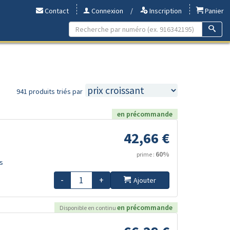
Contact
Connexion
/
Inscription
Panier
941 produits triés par
en précommande
42,66 €
60%
prime :
s
-
+
Ajouter
en précommande
Disponible en continu