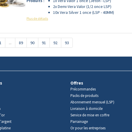
Produits :
1x Vera Valor 1 once (Jeton - LSP)
2x Demi-Vera Valor (1/2 once LSP)
10x Vera Silver 1 once (LSP - 40MM)
Plus de détails
1
...
89
90
91
92
93
s
Offres
Précommandes
Packs de produits
Abonnement mensuel (LSP)
m
Livraison à domicile
'or
Service de mise en coffre
l'argent
Parrainage
platine
Or pour les entreprises