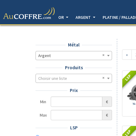
OR
ARGENT
PLATINE / PALLA
Métal
«
Argent
Produits
LSP
Choisir une liste
Prix
Min
€
Max
€
LSP
LSP