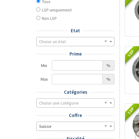
Tous
LSP uniquement
Non LSP
Etat
Choisir un état
LSP
Prime
Min
%
Max
%
Catégories
Choisir une catégorie
LSP
Coffre
Suisse
Fiscalité