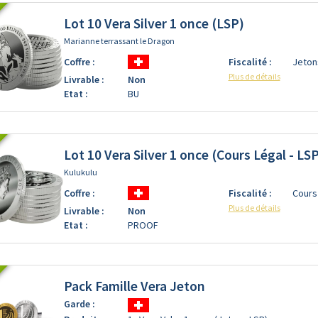
Lot 10 Vera Silver 1 once (LSP)
Marianne terrassant le Dragon
Coffre :
Fiscalité :
Jeton
Plus de détails
Livrable :
Non
Etat :
BU
Lot 10 Vera Silver 1 once (Cours Légal - LS
Kulukulu
Coffre :
Fiscalité :
Cours
Plus de détails
Livrable :
Non
Etat :
PROOF
Pack Famille Vera Jeton
Garde :