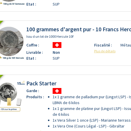
Etat :
SUP
100 grammes d'argent pur - 10 Francs Herc
Issu d un lot de 1000 Hercule 10F
Coffre :
Fiscalité :
Métau
Plus de détails
Livrable :
Non
Etat :
SUP
Pack Starter
Garde :
Produits :
1x 1 gramme de palladium pur (Lingot LSP) - I
LBMA de 6 kilos
1x 1 gramme de platine pur (Lingot LSP) - Iss
de 6 kilos
1x Vera Silver 1 once (LSP) - Marianne terras
1x Vera One (Cours Légal - LSP) - Gibraltar