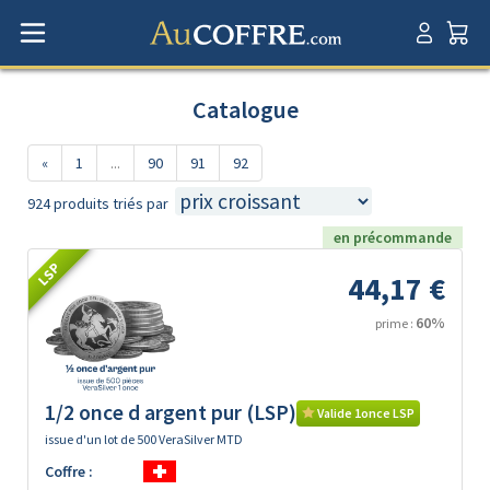
Catalogue
«
1
...
90
91
92
924 produits triés par
en précommande
LSP
44,17 €
60%
prime :
1/2 once d argent pur (LSP)
Valide 1once LSP
issue d'un lot de 500 VeraSilver MTD
Coffre :