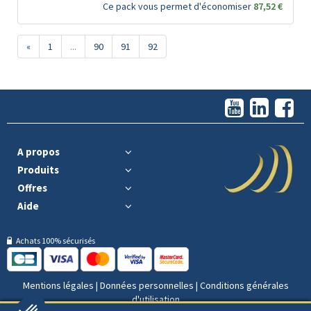
Ce pack vous permet d'économiser
87,52 €
«
1
...
90
91
92
A propos
Produits
Offres
Aide
Achats 100% sécurisés
Mentions légales
|
Données personnelles
|
Conditions générales
d'utilisation