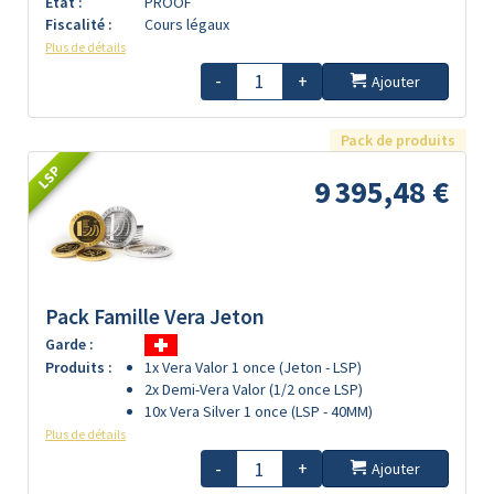
Etat :
PROOF
Fiscalité :
Cours légaux
Plus de détails
-
+
Ajouter
Pack de produits
LSP
9 395,48 €
Pack Famille Vera Jeton
Garde :
Produits :
1x Vera Valor 1 once (Jeton - LSP)
2x Demi-Vera Valor (1/2 once LSP)
10x Vera Silver 1 once (LSP - 40MM)
Plus de détails
-
+
Ajouter