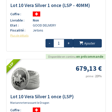
Lot 10 Vera Silver 1 once (LSP - 40MM)
Coffre :
Livrable :
Non
Etat :
GOOD DELIVERY
Fiscalité :
Jetons
Plus de détails
-
+
Ajouter
en précommande
Disponible en continu
LSP
679,13 €
23%
prime :
Lot 10 Vera Silver 1 once (LSP)
Marianne terrassant le Dragon
Coffre :