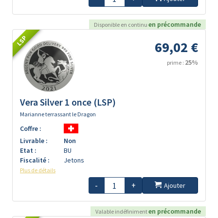
en précommande
Disponible en continu
LSP
69,02 €
25%
prime :
Vera Silver 1 once (LSP)
Marianne terrassant le Dragon
Coffre :
Livrable :
Non
Etat :
BU
Fiscalité :
Jetons
Plus de détails
-
+
Ajouter
en précommande
Valable indéfiniment