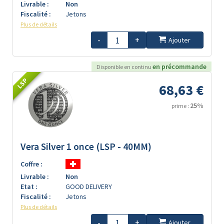
Livrable :
Non
Fiscalité :
Jetons
Plus de détails
-
+
Ajouter
en précommande
Disponible en continu
LSP
68,63 €
25%
prime :
Vera Silver 1 once (LSP - 40MM)
Coffre :
Livrable :
Non
Etat :
GOOD DELIVERY
Fiscalité :
Jetons
Plus de détails
-
+
Ajouter