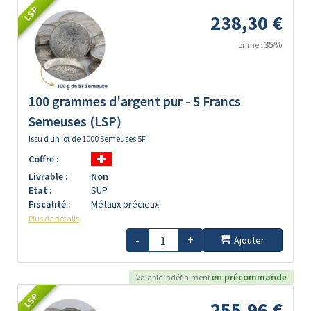
LSP
238,30 €
35%
prime :
100 grammes d'argent pur - 5 Francs
Semeuses (LSP)
Issu d un lot de 1000 Semeuses 5F
Coffre :
Livrable :
Non
Etat :
SUP
Fiscalité :
Métaux précieux
Plus de détails
-
+
Ajouter
en précommande
Valable indéfiniment
LSP
255,96 €