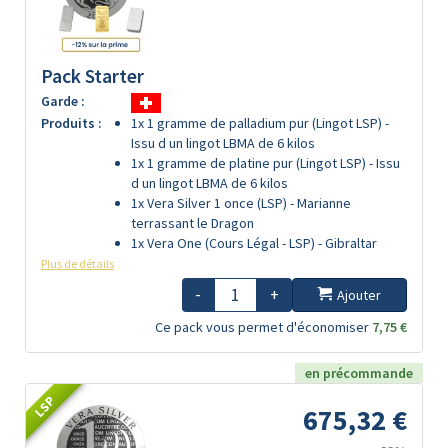
Pack Starter
Garde :
Produits :
1x 1 gramme de palladium pur (Lingot LSP) -
Issu d un lingot LBMA de 6 kilos
1x 1 gramme de platine pur (Lingot LSP) - Issu
d un lingot LBMA de 6 kilos
1x Vera Silver 1 once (LSP) - Marianne
terrassant le Dragon
1x Vera One (Cours Légal - LSP) - Gibraltar
Plus de détails
-
+
Ajouter
Ce pack vous permet d'économiser
7,75 €
en précommande
LSP
675,32 €