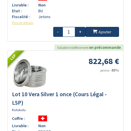
Livrable :
Non
Etat :
BU
Fiscalité :
Jetons
Plus de détails
-
+
Ajouter
en précommande
Valable indéfiniment
LSP
822,68 €
49%
prime :
Lot 10 Vera Silver 1 once (Cours Légal -
LSP)
Kulukulu
Coffre :
Livrable :
Non