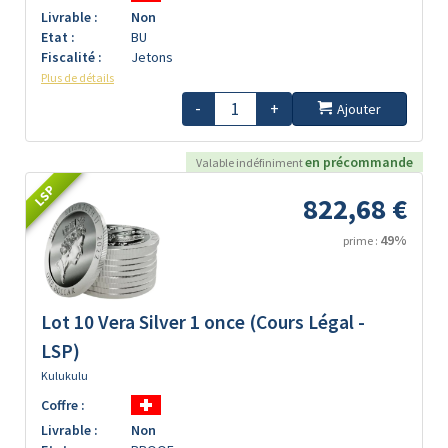
Livrable :
Non
Etat :
BU
Fiscalité :
Jetons
Plus de détails
-
+
Ajouter
en précommande
Valable indéfiniment
LSP
822,68 €
49%
prime :
Lot 10 Vera Silver 1 once (Cours Légal -
LSP)
Kulukulu
Coffre :
Livrable :
Non