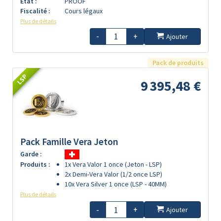
Etat :
PROOF
Fiscalité :
Cours légaux
Plus de détails
-
+
Ajouter
Pack de produits
LSP
9 395,48 €
Pack Famille Vera Jeton
Garde :
Produits :
1x Vera Valor 1 once (Jeton - LSP)
2x Demi-Vera Valor (1/2 once LSP)
10x Vera Silver 1 once (LSP - 40MM)
Plus de détails
-
+
Ajouter