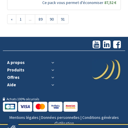
Ce pack vous permet d'économiser
87,52 €
«
1
...
89
90
91
A propos
Produits
Offres
Aide
Achats 100% sécurisés
Mentions légales
|
Données personnelles
|
Conditions générales
d'utilisation