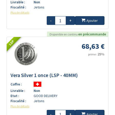
Livrable :
Non
Fiscalité :
Jetons
Plus de détails
-
+
Ajouter
en précommande
Disponible en continu
LSP
68,63 €
25%
prime :
Vera Silver 1 once (LSP - 40MM)
Coffre :
Livrable :
Non
Etat :
GOOD DELIVERY
Fiscalité :
Jetons
Plus de détails
-
+
Ajouter