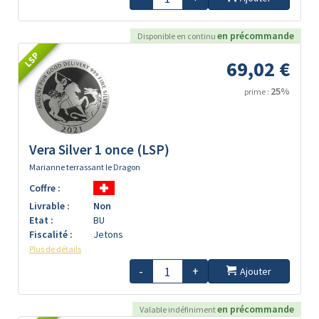
en précommande
Disponible en continu
LSP
69,02 €
25%
prime :
Vera Silver 1 once (LSP)
Marianne terrassant le Dragon
Coffre :
Livrable :
Non
Etat :
BU
Fiscalité :
Jetons
Plus de détails
-
+
Ajouter
en précommande
Valable indéfiniment