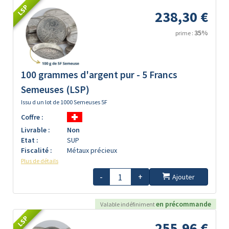
LSP
238,30 €
35%
prime :
100 grammes d'argent pur - 5 Francs
Semeuses (LSP)
Issu d un lot de 1000 Semeuses 5F
Coffre :
Livrable :
Non
Etat :
SUP
Fiscalité :
Métaux précieux
Plus de détails
-
+
Ajouter
en précommande
Valable indéfiniment
LSP
255,96 €