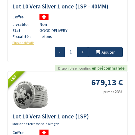
Lot 10 Vera Silver 1 once (LSP - 40MM)
Coffre :
Livrable :
Non
Etat :
GOOD DELIVERY
Fiscalité :
Jetons
Plus de détails
-
+
Ajouter
en précommande
Disponible en continu
LSP
679,13 €
23%
prime :
Lot 10 Vera Silver 1 once (LSP)
Marianne terrassant le Dragon
Coffre :