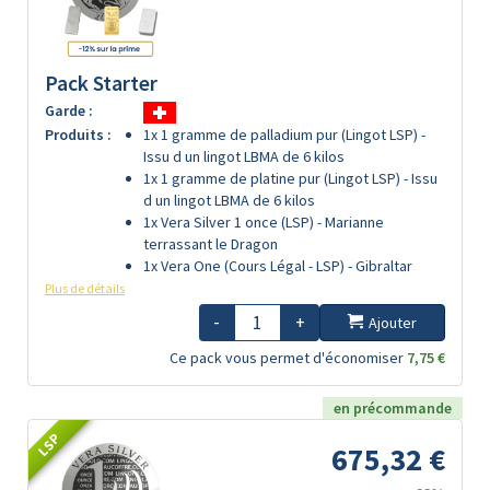
Pack Starter
Garde :
Produits :
1x 1 gramme de palladium pur (Lingot LSP) -
Issu d un lingot LBMA de 6 kilos
1x 1 gramme de platine pur (Lingot LSP) - Issu
d un lingot LBMA de 6 kilos
1x Vera Silver 1 once (LSP) - Marianne
terrassant le Dragon
1x Vera One (Cours Légal - LSP) - Gibraltar
Plus de détails
-
+
Ajouter
Ce pack vous permet d'économiser
7,75 €
en précommande
LSP
675,32 €