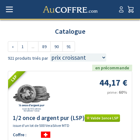
Catalogue
«
1
...
89
90
91
921 produits triés par
en précommande
LSP
44,17 €
60%
prime :
1/2 once d argent pur (LSP)
Valide 1once LSP
issue d'un lot de 500 VeraSilver MTD
Coffre :