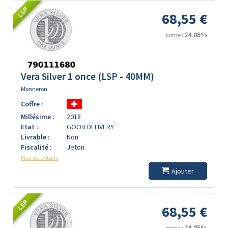
LSP
68,55 €
24.85%
prime :
Vera Silver 1 once (LSP - 40MM)
Monneron
Coffre :
Millésime :
2018
Etat :
GOOD DELIVERY
Livrable :
Non
Fiscalité :
Jeton
Plus de détails
Ajouter
LSP
68,55 €
24.85%
prime :