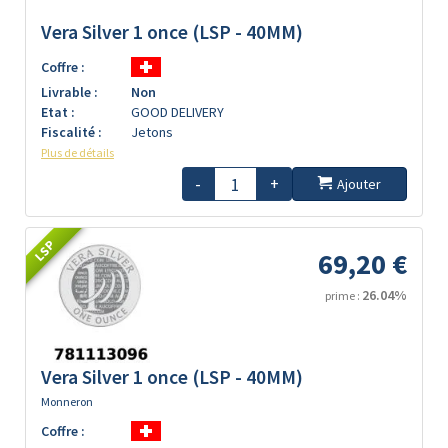
Vera Silver 1 once (LSP - 40MM)
Coffre :
Livrable :
Non
Etat :
GOOD DELIVERY
Fiscalité :
Jetons
Plus de détails
-
+
Ajouter
LSP
69,20 €
26.04%
prime :
Vera Silver 1 once (LSP - 40MM)
Monneron
Coffre :