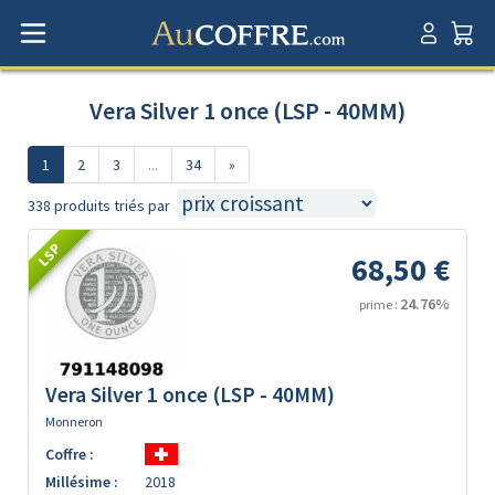
Vera Silver 1 once (LSP - 40MM)
1
2
3
...
34
»
338 produits triés par
LSP
68,50 €
24.76%
prime :
Vera Silver 1 once (LSP - 40MM)
Monneron
Coffre :
Millésime :
2018