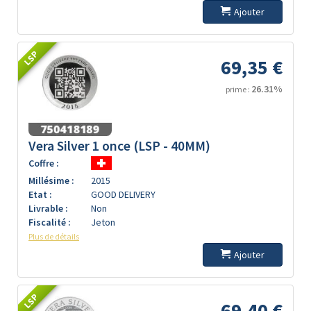
Ajouter
LSP
69,35 €
26.31%
prime :
Vera Silver 1 once (LSP - 40MM)
Coffre :
Millésime :
2015
Etat :
GOOD DELIVERY
Livrable :
Non
Fiscalité :
Jeton
Plus de détails
Ajouter
LSP
69,40 €