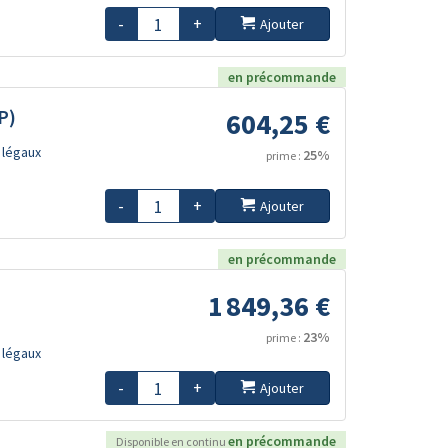
-
+
Ajouter
en précommande
P)
604,25 €
 légaux
25%
prime :
-
+
Ajouter
en précommande
1 849,36 €
23%
prime :
 légaux
-
+
Ajouter
en précommande
Disponible en continu