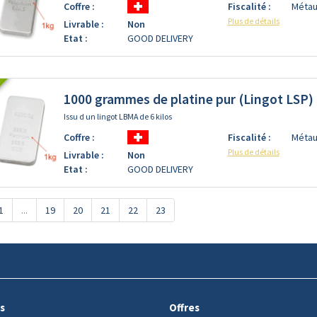
Coffre :
Fiscalité :
Métau
Plus de détails
Livrable :
Non
Etat :
GOOD DELIVERY
1000 grammes de platine pur (Lingot LSP)
Issu d un lingot LBMA de 6 kilos
Coffre :
Fiscalité :
Métau
Plus de détails
Livrable :
Non
Etat :
GOOD DELIVERY
1
...
19
20
21
22
23
s
Offres