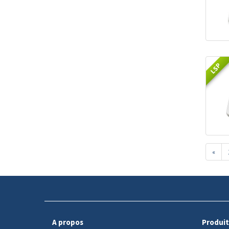
LSP
«
A propos
Produit