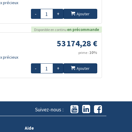
x précieux
-
+
Ajouter
en précommande
Disponible en continu
53 174,28 €
10%
prime :
x précieux
-
+
Ajouter
Suivez-nous :
Aide