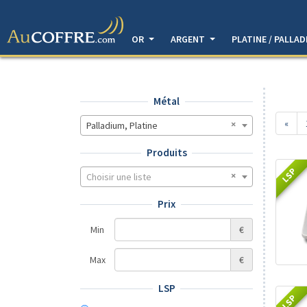
OR
ARGENT
PLATINE / PALLA
Métal
«
Palladium, Platine
Produits
LSP
Choisir une liste
Prix
Min
€
Max
€
LSP
LSP