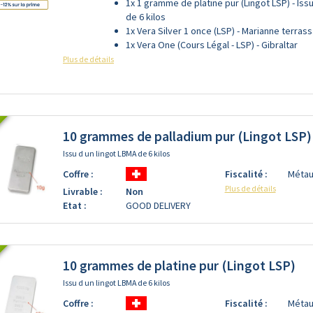
1x 1 gramme de platine pur (Lingot LSP) - Iss
de 6 kilos
1x Vera Silver 1 once (LSP) - Marianne terras
1x Vera One (Cours Légal - LSP) - Gibraltar
Plus de détails
10 grammes de palladium pur (Lingot LSP)
Issu d un lingot LBMA de 6 kilos
Coffre :
Fiscalité :
Métau
Plus de détails
Livrable :
Non
Etat :
GOOD DELIVERY
10 grammes de platine pur (Lingot LSP)
Issu d un lingot LBMA de 6 kilos
Coffre :
Fiscalité :
Métau