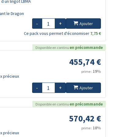
u d un lingot LBMA
sant le Dragon
-
+
Ajouter
Ce pack vous permet d'économiser
7,75 €
en précommande
Disponible en continu
455,74 €
19%
prime :
x précieux
-
+
Ajouter
en précommande
Disponible en continu
570,42 €
18%
prime :
x précieux