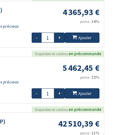
)
4 365,93 €
14%
prime :
x précieux
-
+
Ajouter
en précommande
Disponible en continu
5 462,45 €
13%
prime :
x précieux
-
+
Ajouter
en précommande
Disponible en continu
SP)
42 510,39 €
11%
prime :