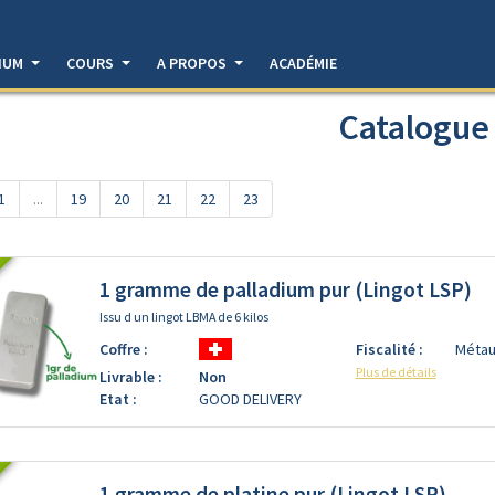
DIUM
COURS
A PROPOS
ACADÉMIE
Catalogue
1
...
19
20
21
22
23
1 gramme de palladium pur (Lingot LSP)
Issu d un lingot LBMA de 6 kilos
Coffre :
Fiscalité :
Métau
Plus de détails
Livrable :
Non
Etat :
GOOD DELIVERY
1 gramme de platine pur (Lingot LSP)