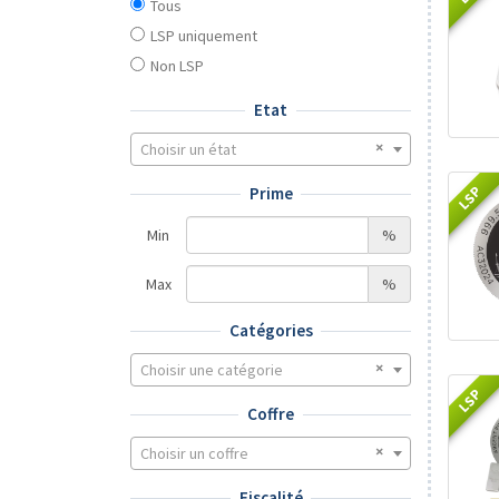
Tous
LSP uniquement
Non LSP
Etat
Choisir un état
LSP
Prime
Min
%
Max
%
Catégories
Choisir une catégorie
LSP
Coffre
Choisir un coffre
Fiscalité