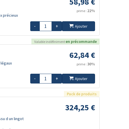
58,98 €
22%
prime :
x précieux
-
+
Ajouter
en précommande
Valable indéfiniment
62,84 €
 légaux
30%
prime :
-
+
Ajouter
Pack de produits
324,25 €
ssu d un lingot