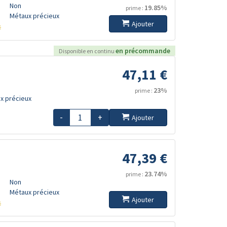
Non
19.85%
prime :
Métaux précieux
Ajouter
s
en précommande
Disponible en continu
47,11 €
23%
prime :
x précieux
-
+
Ajouter
47,39 €
23.74%
prime :
Non
Métaux précieux
Ajouter
s