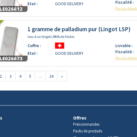
Fiscalité :
Etat :
GOOD DELIVERY
Plus de détail
1 gramme de palladium pur (Lingot LSP)
Issu d un lingot LBMA de 6 kilos
Coffre :
Livrable :
Fiscalité :
Etat :
GOOD DELIVERY
Plus de détail
2
3
4
5
...
24
»
s
Offres
Précommandes
Packs de produits