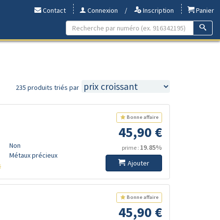
Contact
Connexion
/
Inscription
Panier
235 produits triés par
Bonne affaire
45,90 €
Non
19.85%
prime :
Métaux précieux
Ajouter
s
Bonne affaire
45,90 €