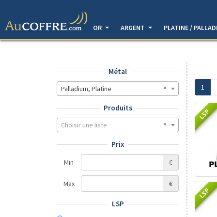
OR
ARGENT
PLATINE / PALLA
Métal
1
Palladium, Platine
Produits
LSP
Choisir une liste
Prix
Min
€
Max
€
LSP
LSP