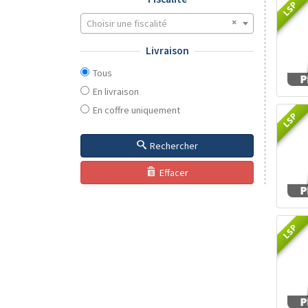
LSP
Choisir une fiscalité
Livraison
Tous
En livraison
En coffre uniquement
LSP
Rechercher
Effacer
LSP