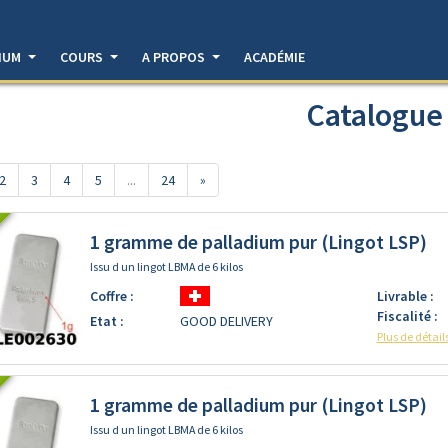
DIUM
COURS
A PROPOS
ACADÉMIE
Catalogue
2
3
4
5
...
24
»
1 gramme de palladium pur (Lingot LSP)
Issu d un lingot LBMA de 6 kilos
Coffre :
Livrable :
Fiscalité :
Etat :
GOOD DELIVERY
Plus de détail
1 gramme de palladium pur (Lingot LSP)
Issu d un lingot LBMA de 6 kilos