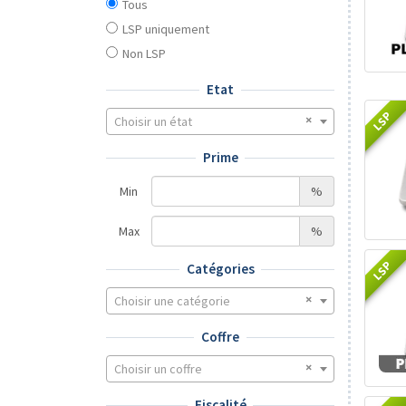
Tous
LSP uniquement
Non LSP
Etat
LSP
Choisir un état
Prime
Min
%
Max
%
LSP
Catégories
Choisir une catégorie
Coffre
Choisir un coffre
Fiscalité