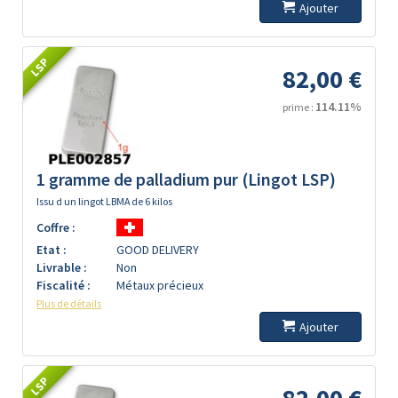
Ajouter
LSP
82,00 €
114.11%
prime :
1 gramme de palladium pur (Lingot LSP)
Issu d un lingot LBMA de 6 kilos
Coffre :
Etat :
GOOD DELIVERY
Livrable :
Non
Fiscalité :
Métaux précieux
Plus de détails
Ajouter
LSP