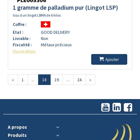
1 gramme de palladium pur (Lingot LSP)
Issu d un lingot LBMA de 6 kilos
Coffre :
Etat :
GOOD DELIVERY
Livrable :
Non
Fiscalité :
Métaux précieux
Plus de détails
Ajouter
«
1
...
18
19
...
24
»
A propos
Produits