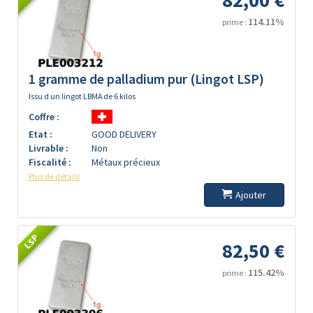
82,00 €
114.11%
prime :
1 gramme de palladium pur (Lingot LSP)
Issu d un lingot LBMA de 6 kilos
Coffre :
Etat :
GOOD DELIVERY
Livrable :
Non
Fiscalité :
Métaux précieux
Plus de détails
Ajouter
LSP
82,50 €
115.42%
prime :