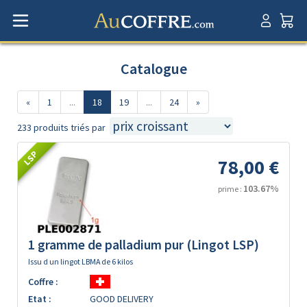
Catalogue
«
1
...
18
19
...
24
»
233 produits triés par
LSP
78,00 €
103.67%
prime :
1 gramme de palladium pur (Lingot LSP)
Issu d un lingot LBMA de 6 kilos
Coffre :
Etat :
GOOD DELIVERY