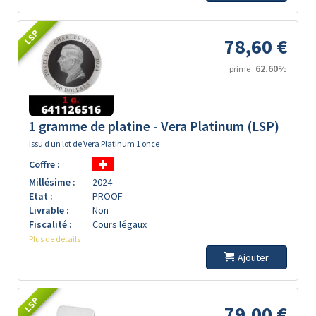
LSP
78,60 €
62.60%
prime :
1 gramme de platine - Vera Platinum (LSP)
Issu d un lot de Vera Platinum 1 once
Coffre :
Millésime :
2024
Etat :
PROOF
Livrable :
Non
Fiscalité :
Cours légaux
Plus de détails
Ajouter
LSP
79,00 €