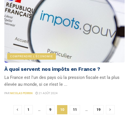
COMPRENDRE L'ÉCONOMIE
À quoi servent nos impôts en France ?
La France est l'un des pays où la pression fiscale est la plus
élevée au monde, si ce n’est le ...
PAR
NICOLAS PERRIN
21 AOÛT 2024
1
…
9
10
11
…
19