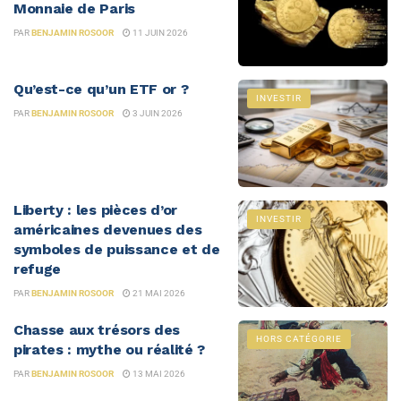
Monnaie de Paris
PAR
BENJAMIN ROSOOR
11 JUIN 2026
Qu’est-ce qu’un ETF or ?
INVESTIR
PAR
BENJAMIN ROSOOR
3 JUIN 2026
Liberty : les pièces d’or
INVESTIR
américaines devenues des
symboles de puissance et de
refuge
PAR
BENJAMIN ROSOOR
21 MAI 2026
Chasse aux trésors des
HORS CATÉGORIE
pirates : mythe ou réalité ?
PAR
BENJAMIN ROSOOR
13 MAI 2026