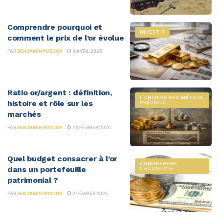
Comprendre pourquoi et
INVESTIR
comment le prix de l’or évolue
PAR
BENJAMIN ROSOOR
8 AVRIL 2026
Ratio or/argent : définition,
L'UNIVERS DES MÉTAUX
histoire et rôle sur les
PRÉCIEUX
marchés
PAR
BENJAMIN ROSOOR
18 FÉVRIER 2026
Quel budget consacrer à l’or
COMPRENDRE
dans un portefeuille
L'ÉCONOMIE
patrimonial ?
PAR
BENJAMIN ROSOOR
2 FÉVRIER 2026