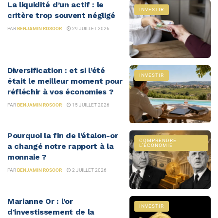
La liquidité d’un actif : le
INVESTIR
critère trop souvent négligé
PAR
BENJAMIN ROSOOR
29 JUILLET 2026
Diversification : et si l’été
INVESTIR
était le meilleur moment pour
réfléchir à vos économies ?
PAR
BENJAMIN ROSOOR
15 JUILLET 2026
Pourquoi la fin de l’étalon-or
COMPRENDRE
a changé notre rapport à la
L'ÉCONOMIE
monnaie ?
PAR
BENJAMIN ROSOOR
2 JUILLET 2026
Marianne Or : l’or
INVESTIR
d’investissement de la