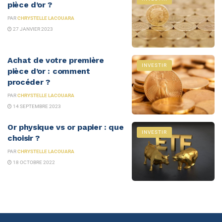
pièce d’or ?
PAR
CHRYSTELLE LACOUARA
27 JANVIER 2023
Achat de votre première
INVESTIR
pièce d’or : comment
procéder ?
PAR
CHRYSTELLE LACOUARA
14 SEPTEMBRE 2023
Or physique vs or papier : que
INVESTIR
choisir ?
PAR
CHRYSTELLE LACOUARA
18 OCTOBRE 2022