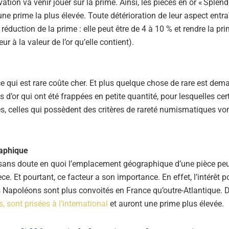
vation va venir jouer sur la prime. Ainsi, les pièces en or « Splen
une prime la plus élevée. Toute détérioration de leur aspect entr
 réduction de la prime : elle peut être de 4 à 10 % et rendre la pri
eur à la valeur de l’or qu’elle contient).
e qui est rare coûte cher. Et plus quelque chose de rare est dema
es d’or qui ont été frappées en petite quantité, pour lesquelles c
s, celles qui possèdent des critères de rareté numismatiques vo
aphique
ns doute en quoi l’emplacement géographique d’une pièce peu
ce. Et pourtant, ce facteur a son importance. En effet, l’intérêt p
s Napoléons sont plus convoités en France qu’outre-Atlantique. D
, sont prisées à l’international
et auront une prime plus élevée.