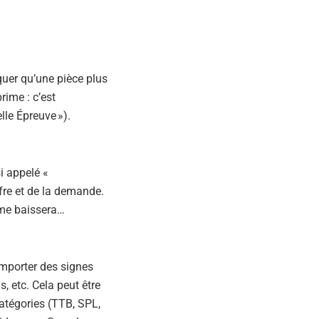
riquer qu’une pièce plus
rime : c’est
le Épreuve »).
i appelé «
ffre et de la demande.
rime baissera…
omporter des signes
, etc. Cela peut être
atégories (TTB, SPL,