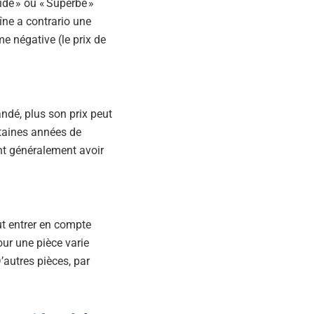
dide » ou « Superbe »
aîne a contrario une
me négative (le prix de
ndé, plus son prix peut
ertaines années de
nt généralement avoir
t entrer en compte
our une pièce varie
’autres pièces, par