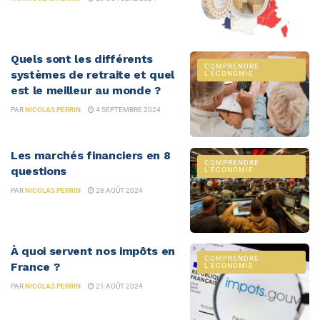
Quels sont les différents
COMPRENDRE
systèmes de retraite et quel
L'ÉCONOMIE
est le meilleur au monde ?
PAR
NICOLAS PERRIN
4 SEPTEMBRE 2024
Les marchés financiers en 8
COMPRENDRE
questions
L'ÉCONOMIE
PAR
NICOLAS PERRIN
28 AOÛT 2024
À quoi servent nos impôts en
COMPRENDRE
France ?
L'ÉCONOMIE
PAR
NICOLAS PERRIN
21 AOÛT 2024