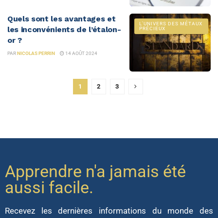
Quels sont les avantages et
L'UNIVERS DES MÉTAUX
les inconvénients de l’étalon-
PRÉCIEUX
or ?
PAR
NICOLAS PERRIN
14 AOÛT 2024
1
2
3
Apprendre n'a jamais été
aussi facile.
Recevez les dernières informations du monde des