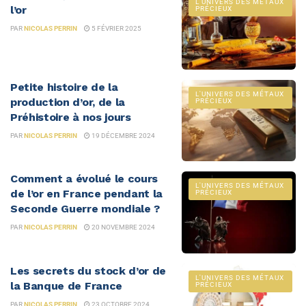
L'UNIVERS DES MÉTAUX
l’or
PRÉCIEUX
PAR
NICOLAS PERRIN
5 FÉVRIER 2025
Petite histoire de la
L'UNIVERS DES MÉTAUX
production d’or, de la
PRÉCIEUX
Préhistoire à nos jours
PAR
NICOLAS PERRIN
19 DÉCEMBRE 2024
Comment a évolué le cours
L'UNIVERS DES MÉTAUX
de l’or en France pendant la
PRÉCIEUX
Seconde Guerre mondiale ?
PAR
NICOLAS PERRIN
20 NOVEMBRE 2024
Les secrets du stock d’or de
L'UNIVERS DES MÉTAUX
la Banque de France
PRÉCIEUX
PAR
NICOLAS PERRIN
23 OCTOBRE 2024