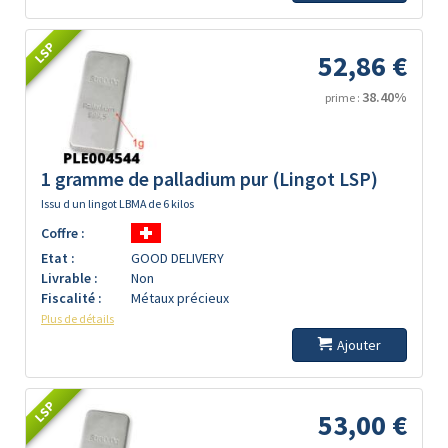
LSP
52,86 €
38.40%
prime :
1 gramme de palladium pur (Lingot LSP)
Issu d un lingot LBMA de 6 kilos
Coffre :
Etat :
GOOD DELIVERY
Livrable :
Non
Fiscalité :
Métaux précieux
Plus de détails
Ajouter
LSP
53,00 €