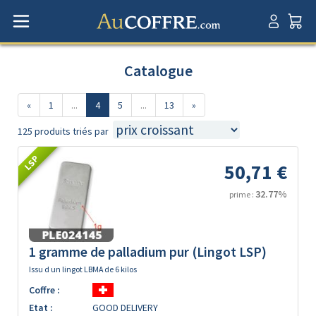
Catalogue
«
1
...
4
5
...
13
»
125 produits triés par
LSP
50,71 €
32.77%
prime :
1 gramme de palladium pur (Lingot LSP)
Issu d un lingot LBMA de 6 kilos
Coffre :
Etat :
GOOD DELIVERY