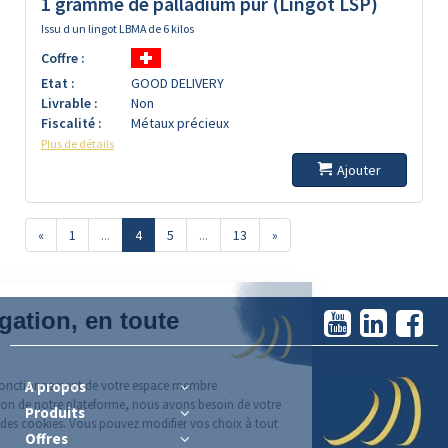
1 gramme de palladium pur (Lingot LSP)
Issu d un lingot LBMA de 6 kilos
Coffre :
Etat :
GOOD DELIVERY
Livrable :
Non
Fiscalité :
Métaux précieux
Plus de détails
Ajouter
«
1
...
4
5
...
13
»
A propos
Produits
Offres