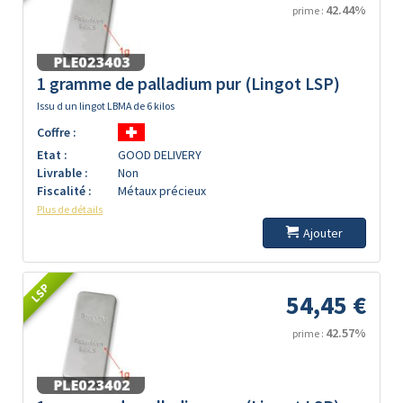
42.44%
prime :
1 gramme de palladium pur (Lingot LSP)
Issu d un lingot LBMA de 6 kilos
Coffre :
Etat :
GOOD DELIVERY
Livrable :
Non
Fiscalité :
Métaux précieux
Plus de détails
Ajouter
LSP
54,45 €
42.57%
prime :