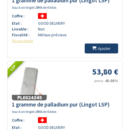
1 gramme de palladium pur (Lingot LSP)
Issu d un lingot LBMA de 6 kilos
Coffre :
Etat :
GOOD DELIVERY
Livrable :
Non
Fiscalité :
Métaux précieux
Plus de détails
Ajouter
LSP
53,80 €
40.86%
prime :
1 gramme de palladium pur (Lingot LSP)
Issu d un lingot LBMA de 6 kilos
Coffre :
Etat :
GOOD DELIVERY