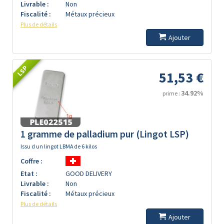
Livrable :
Non
Fiscalité :
Métaux précieux
Plus de détails
Ajouter
LSP
51,53 €
34.92%
prime :
1 gramme de palladium pur (Lingot LSP)
Issu d un lingot LBMA de 6 kilos
Coffre :
Etat :
GOOD DELIVERY
Livrable :
Non
Fiscalité :
Métaux précieux
Plus de détails
Ajouter