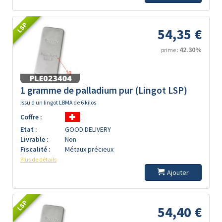
LSP
54,35 €
42.30%
prime :
1 gramme de palladium pur (Lingot LSP)
Issu d un lingot LBMA de 6 kilos
Coffre :
Etat :
GOOD DELIVERY
Livrable :
Non
Fiscalité :
Métaux précieux
Plus de détails
Ajouter
LSP
54,40 €