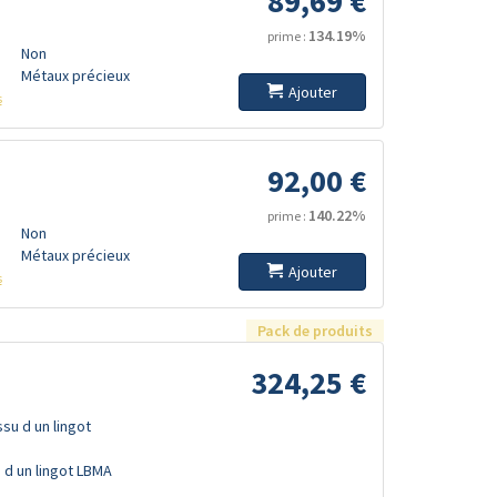
89,69 €
134.19%
prime :
Non
Métaux précieux
Ajouter
s
92,00 €
140.22%
prime :
Non
Métaux précieux
Ajouter
s
Pack de produits
324,25 €
ssu d un lingot
u d un lingot LBMA