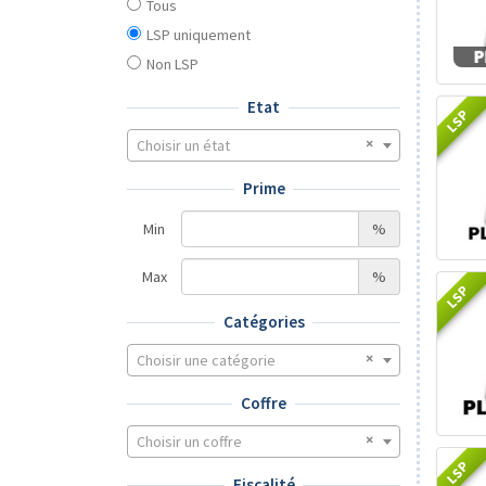
Tous
LSP uniquement
Non LSP
Etat
LSP
Choisir un état
Prime
Min
%
Max
%
LSP
Catégories
Choisir une catégorie
Coffre
Choisir un coffre
LSP
Fiscalité