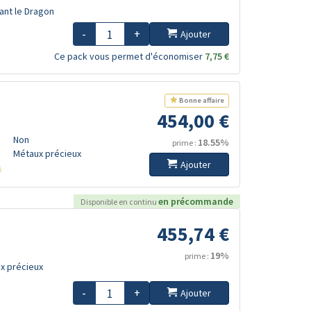
sant le Dragon
-
+
Ajouter
Ce pack vous permet d'économiser
7,75 €
Bonne affaire
454,00 €
Non
18.55%
prime :
Métaux précieux
Ajouter
s
en précommande
Disponible en continu
455,74 €
19%
prime :
x précieux
-
+
Ajouter