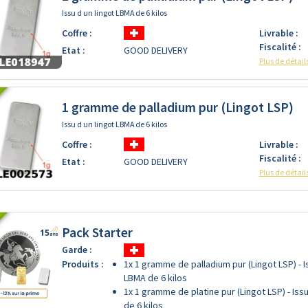
Issu d un lingot LBMA de 6 kilos
Coffre :
Livrable :
Fiscalité :
Etat :
GOOD DELIVERY
Plus de détail
1 gramme de palladium pur (Lingot LSP)
Issu d un lingot LBMA de 6 kilos
Coffre :
Livrable :
Fiscalité :
Etat :
GOOD DELIVERY
Plus de détail
Pack Starter
Garde :
Produits :
1x 1 gramme de palladium pur (Lingot LSP) - I
LBMA de 6 kilos
1x 1 gramme de platine pur (Lingot LSP) - Iss
de 6 kilos