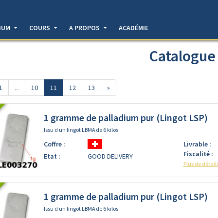
DIUM
COURS
A PROPOS
ACADÉMIE
Catalogue
1
...
10
11
12
13
»
1 gramme de palladium pur (Lingot LSP)
Issu d un lingot LBMA de 6 kilos
Coffre :
Livrable :
Fiscalité :
Etat :
GOOD DELIVERY
Plus de détail
1 gramme de palladium pur (Lingot LSP)
Issu d un lingot LBMA de 6 kilos