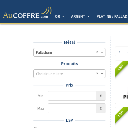
OR
ARGENT
PLATINE / PALLA
Métal
«
Palladium
Produits
LSP
Choisir une liste
Prix
Min
€
Max
€
LSP
LSP