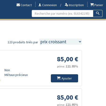
Contact
Connexion
/
Inscription
Panier
123 produits triés par
85,00 €
121.95%
prime :
Non
Métaux précieux
Ajouter
s
85,00 €
121.95%
prime :