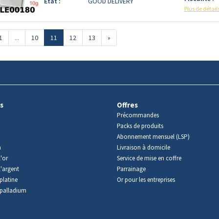
Etat :
GOOD DELIVERY
Plus de détail
1
...
10
11
12
13
»
s
Offres
Précommandes
Packs de produits
Abonnement mensuel (LSP)
m
Livraison à domicile
'or
Service de mise en coffre
l'argent
Parrainage
platine
Or pour les entreprises
palladium