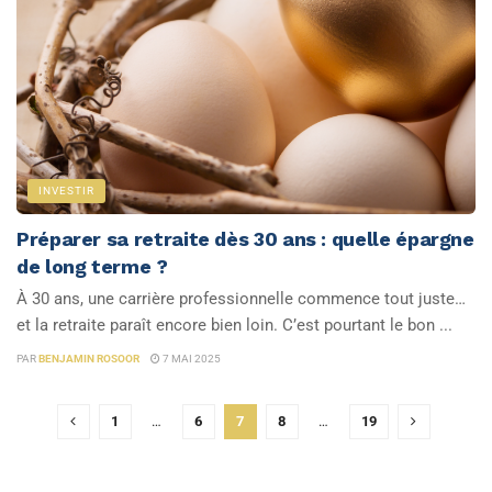
INVESTIR
Préparer sa retraite dès 30 ans : quelle épargne
de long terme ?
À 30 ans, une carrière professionnelle commence tout juste…
et la retraite paraît encore bien loin. C’est pourtant le bon ...
PAR
BENJAMIN ROSOOR
7 MAI 2025
1
…
6
7
8
…
19