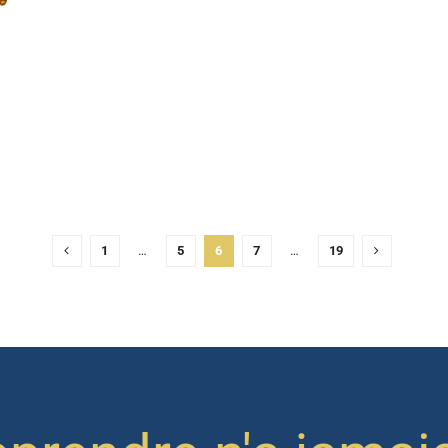
1
…
5
6
7
…
19