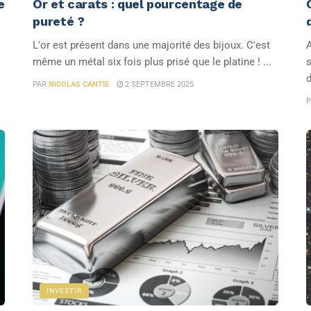
e
Or et carats : quel pourcentage de
pureté ?
L'or est présent dans une majorité des bijoux. C'est
A
même un métal six fois plus prisé que le platine ! ...
s
d
PAR
NICOLAS CANTIE
2 SEPTEMBRE 2025
P
INVESTIR