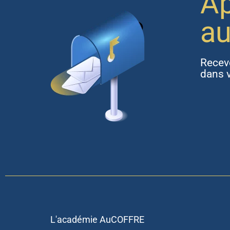
Ap
au
Recev
dans v
L'académie AuCOFFRE