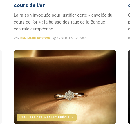
cours de l’or
La raison invoquée pour justifier cette « envolée du
O
cours de l’or » : la baisse des taux de la Banque
p
centrale européenne ...
c
PAR
BENJAMIN ROSOOR
17 SEPTEMBRE 2025
P
L'UNIVERS DES MÉTAUX PRÉCIEUX