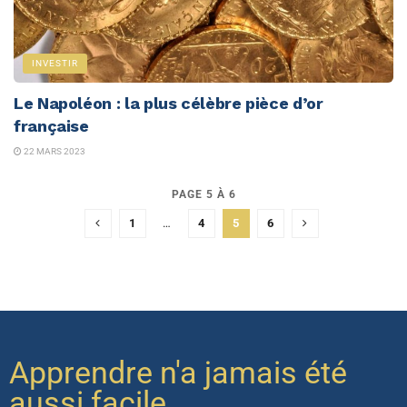
INVESTIR
Le Napoléon : la plus célèbre pièce d’or
française
22 MARS 2023
PAGE 5 À 6
1
…
4
5
6
Apprendre n'a jamais été
aussi facile.