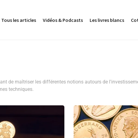
Tous les articles
Vidéos & Podcasts
Les livres blancs
Co
tant de maîtriser les différentes notions autours de l'investisse
rmes techniques.