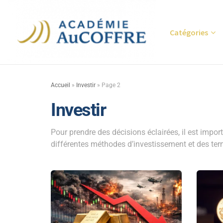
Catégories
Accueil
»
Investir
»
Page 2
Investir
Pour prendre des décisions éclairées, il est impor
différentes méthodes d’investissement et des te