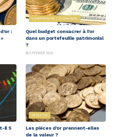
COMPRENDRE L'ÉCONOMIE
’or :
Quel budget consacrer à l’or
 »
dans un portefeuille patrimonial
?
2 FÉVRIER 2026
INVESTIR
-il 5
Les pièces d’or prennent-elles
de la valeur ?