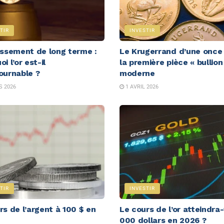
TIR
INVESTIR
issement de long terme :
Le Krugerrand d’une once d
i l’or est-il
la première pièce « bullion
ournable ?
moderne
 2026
1 AVRIL 2026
TIR
INVESTIR
rs de l’argent à 100 $ en
Le cours de l’or atteindra-t
000 dollars en 2026 ?