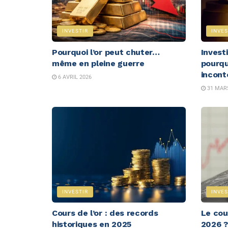
INVESTIR
INVES
Pourquoi l’or peut chuter…
Invest
même en pleine guerre
pourquo
incont
6 AVRIL 2026
31 MARS
INVESTIR
INVES
Cours de l’or : des records
Le cou
historiques en 2025
2026 ?