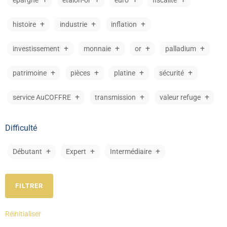
épargne
étalon-or
euro
fiscalité
histoire
industrie
inflation
investissement
monnaie
or
palladium
patrimoine
pièces
platine
sécurité
service AuCOFFRE
transmission
valeur refuge
Difficulté
Débutant
Expert
Intermédiaire
Réinitialiser