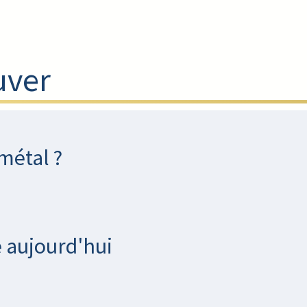
uver
métal ?
e aujourd'hui