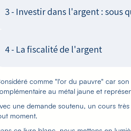
3 - Investir dans l'argent : sous 
4 - La fiscalité de l'argent
onsidéré comme "l'or du pauvre" car son c
omplémentaire au métal jaune et représent
vec une demande soutenu, un cours très ba
out moment.
ans ce livre blanc, nous mettons en lumiè