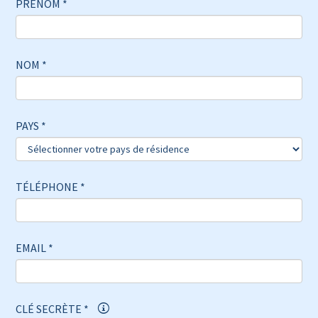
PRÉNOM *
NOM *
PAYS *
TÉLÉPHONE *
EMAIL *
CLÉ SECRÈTE *